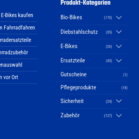
Produkt-Kategorien
 E-Bikes kaufen
Bio-Bikes
(170)
im Fahrradfahren
Diebstahlschutz
(35)
radersatzteile
E-Bikes
(26)
hrradzubehör
Ersatzteile
(43)
enauswahl
Gutscheine
(1)
n vor Ort
Pflegeprodukte
(18)
Sicherheit
(24)
Zubehör
(127)