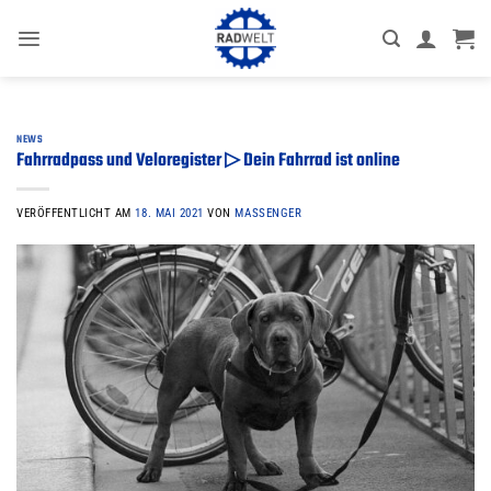
Zum
Inhalt
springen
NEWS
Fahrradpass und Veloregister ▷ Dein Fahrrad ist online
VERÖFFENTLICHT AM
18. MAI 2021
VON
MASSENGER