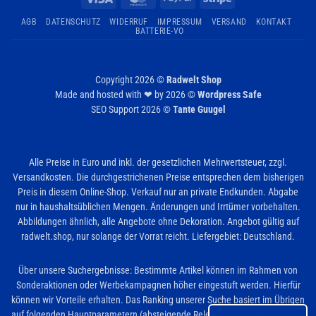
AGB
DATENSCHUTZ
WIDERRUF
IMPRESSUM
VERSAND
KONTAKT
BATTERIE-VO
Copyright 2026 ©
Radwelt Shop
Made and hosted with ❤ by 2026 ©
Wordpress Safe
SEO Support 2026 ©
Tante Guugel
Alle Preise in Euro und inkl. der gesetzlichen Mehrwertsteuer, zzgl.
Versandkosten. Die durchgestrichenen Preise entsprechen dem bisherigen
Preis in diesem Online-Shop. Verkauf nur an private Endkunden. Abgabe
nur in haushaltsüblichen Mengen. Änderungen und Irrtümer vorbehalten.
Abbildungen ähnlich, alle Angebote ohne Dekoration. Angebot gültig auf
radwelt.shop, nur solange der Vorrat reicht. Liefergebiet: Deutschland.
Über unsere Suchergebnisse: Bestimmte Artikel können im Rahmen von
Sonderaktionen oder Werbekampagnen höher eingestuft werden. Hierfür
können wir Vorteile erhalten. Das Ranking unserer Suche basiert im Übrigen
auf folgenden Hauptparametern (absteigende Relevanz): Übereinstimmung