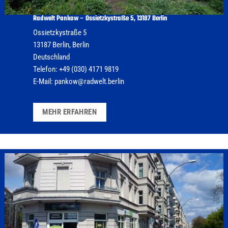
Radwelt Pankow – Ossietzkystraße 5, 13187 Berlin
Ossietzkystraße 5
13187
Berlin
,
Berlin
Deutschland
Telefon:
+49 (030) 4171 9819
E-Mail:
pankow@radwelt.berlin
MEHR ERFAHREN