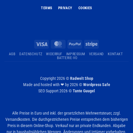
TERMS
PRIVACY
COOKIES
Visa
MasterCard
PayPal
Stripe
AGB
DATENSCHUTZ
WIDERRUF
IMPRESSUM
VERSAND
KONTAKT
BATTERIE-VO
Copyright 2026 ©
Radwelt Shop
Made and hosted with ❤ by 2026 ©
Wordpress Safe
SEO Support 2026 ©
Tante Guugel
Alle Preise in Euro und inkl. der gesetzlichen Mehrwertsteuer, zzgl.
Versandkosten. Die durchgestrichenen Preise entsprechen dem bisherigen
Preis in diesem Online-Shop. Verkauf nur an private Endkunden. Abgabe
nur in haushaltsüblichen Mengen. Änderungen und Irrtümer vorbehalten.