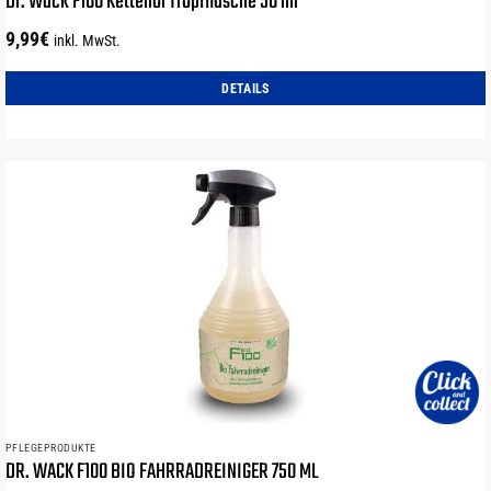
Dr. Wack F100 Kettenöl Tropfflasche 50 ml
9,99
€
inkl. MwSt.
DETAILS
PFLEGEPRODUKTE
DR. WACK F100 BIO FAHRRADREINIGER 750 ML