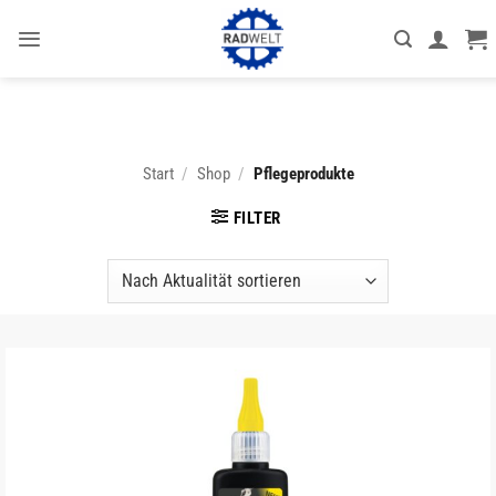
Zum
Inhalt
springen
Start
/
Shop
/
Pflegeprodukte
FILTER