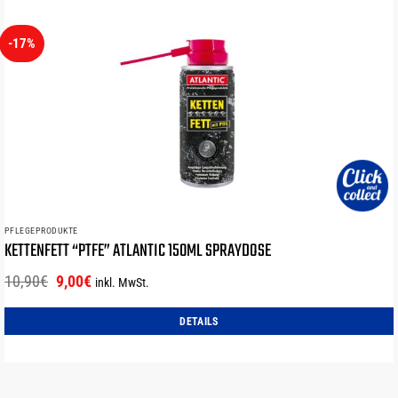
-17%
PFLEGEPRODUKTE
KETTENFETT “PTFE” ATLANTIC 150ML SPRAYDOSE
Ursprünglicher
Aktueller
10,90
€
9,00
€
inkl. MwSt.
Preis
Preis
war:
ist:
DETAILS
10,90€
9,00€.