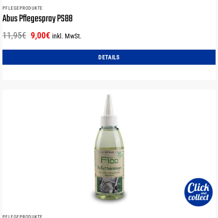
PFLEGEPRODUKTE
Abus Pflegespray PS88
Ursprünglicher
Aktueller
11,95
€
9,00
€
inkl. MwSt.
Preis
Preis
war:
ist:
DETAILS
11,95€
9,00€.
PFLEGEPRODUKTE