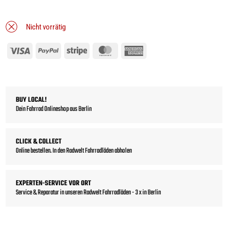
Nicht vorrätig
Visa
PayPal
Stripe
MasterCard
American
Express
BUY LOCAL!
Dein Fahrrad Onlineshop aus Berlin
CLICK & COLLECT
Online bestellen. In den Radwelt Fahrradläden abholen
EXPERTEN-SERVICE VOR ORT
Service & Reparatur in unseren Radwelt Fahrradläden - 3 x in Berlin