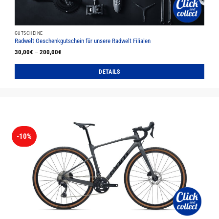
gewählt
werden
GUTSCHEINE
Radwelt Geschenkgutschein für unsere Radwelt Filialen
30,00
€
–
200,00
€
DETAILS
Dieses
Produkt
weist
mehrere
Varianten
auf.
-10%
Die
Optionen
können
auf
der
Produktseite
gewählt
werden