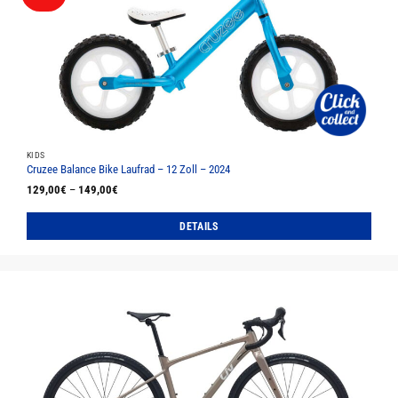
KIDS
Cruzee Balance Bike Laufrad – 12 Zoll – 2024
129,00
€
–
149,00
€
DETAILS
Dieses
Produkt
weist
mehrere
Varianten
auf.
Die
Optionen
können