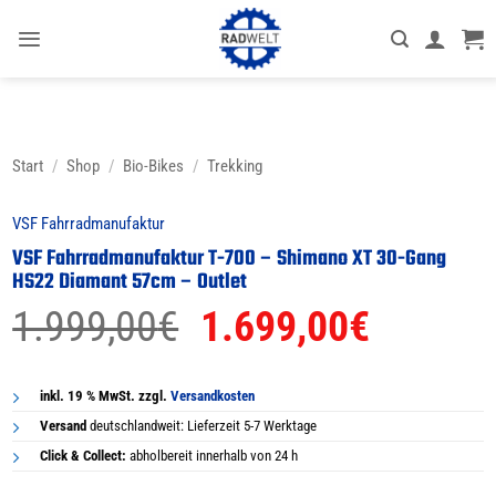
Zum
Inhalt
springen
Start
/
Shop
/
Bio-Bikes
/
Trekking
VSF Fahrradmanufaktur
VSF Fahrradmanufaktur T-700 – Shimano XT 30-Gang
HS22 Diamant 57cm – Outlet
Ursprünglicher
Aktuell
1.999,00
€
1.699,00
€
Preis
Preis
war:
ist:
inkl. 19 % MwSt. zzgl.
Versandkosten
Versand
deutschlandweit: Lieferzeit 5-7 Werktage
1.999,00€
1.699,0
Click & Collect:
abholbereit innerhalb von 24 h