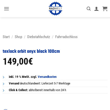
Zum
Inhalt
springen
Start
/
Shop
/
Diebstahlschutz
/
Fahrradschloss
texlock orbit onyx black 100cm
149,00
€
inkl. 19 % MwSt. zzgl.
Versandkosten
Versand
deutschlandweit: Lieferzeit 5-7 Werktage
Click & Collect:
abholbereit innerhalb von 24 h