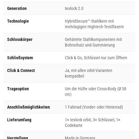
Generation
texlock 2.0
Technologie
HybridSecure™-Stahlkern mit
mehrlagigen Hightech-Textilfasern
Schlosskörper
Gehärtete Stahlkomponenten mit
Bohrschutz und Gummierung
Schließsystem
Click & Go, Schlüssel nur zum Öffnen
Click & Connect
Ja, mit allen orbit-Varianten
kompatibel
Trageoption
Um die Hüfte oder Cross-Body (Ø 38
cm)
Anschließmöglichkeiten
1 Fahrrad (Vorder- oder Hinterrad)
Lieferumfang
1× texlock orbit, 3× Schlüssel, 1×
Codekarte
Herstellung
Made in Germany