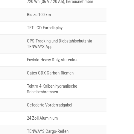
720 Wh (36 V / 20 Ah), herausnehmbar
Bis zu 100 km
TFT-LCD Farbdisplay
GPS-Tracking und Diebstahlschutz via
TENWAYS App
Enviolo Heavy Duty, stufenlos
Gates CDX Carbon-Riemen
Tektro 4-Kolben hydraulische
Scheibenbremsen
Gefederte Vorderradgabel
24 Zoll Aluminium
TENWAYS Cargo-Reifen