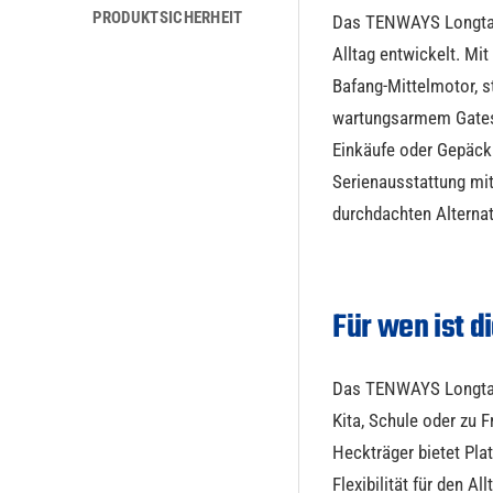
PRODUKTSICHERHEIT
Das TENWAYS Longtail
Alltag entwickelt. Mi
Bafang-Mittelmotor, 
wartungsarmem Gates 
Einkäufe oder Gepäck
Serienausstattung mi
durchdachten Alternat
Für wen ist d
Das TENWAYS Longtail 
Kita, Schule oder zu F
Heckträger bietet Plat
Flexibilität für den All