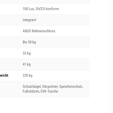
100 Lux, StVZO-konform
Integriert
ABUS Rahmenschloss
Bis 50 kg
32 kg
41 kg
wicht
220 kg
Schutzbügel, Sitzpolster, Speichenschutz,
Fußstützen, EVA-Tasche