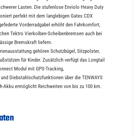
schwerer Lasten. Die stufenlose Enviolo Heavy Duty
niert perfekt mit dem langlebigen Gates CDX
gefederte Vorderradgabel erhöht den Fahrkomfort,
schen Tektro Vierkolben-Scheibenbremsen auch bei
ässige Bremskraft liefern.
ienausstattung gehören Schutzbügel, Sitzpolster,
ßstützen für Kinder. Zusätzlich verfügt das Longtail
onnect Modul mit GPS-Tracking,
und Diebstahlschutzfunktionen über die TENWAYS
h-Akku ermöglicht Reichweiten von bis zu 100 km.
aten