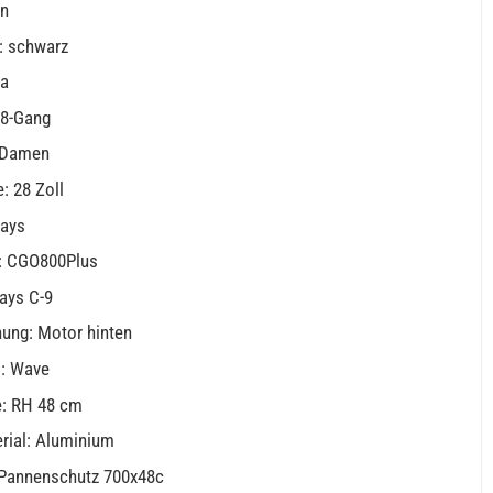
in
: schwarz
ja
 8-Gang
 Damen
: 28 Zoll
ays
: CGO800Plus
ays C-9
ung: Motor hinten
: Wave
: RH 48 cm
ial: Aluminium
 Pannenschutz 700x48c