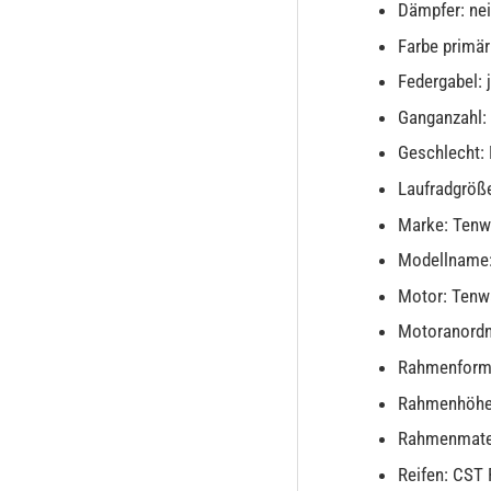
Dämpfer: ne
Farbe primär
Federgabel: 
Ganganzahl:
Geschlecht:
Laufradgröße
Marke: Tenw
Modellname
Motor: Tenw
Motoranordn
Rahmenform
Rahmenhöhe
Rahmenmater
Reifen: CST