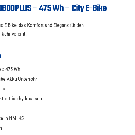
800PLUS – 475 Wh – City E-Bike
gs-E-Bike, das Komfort und Eleganz für den
rkehr vereint.
n
ät: 475 Wh
ube Akku Unterrohr
 ja
tro Disc hydraulisch
e in NM: 45
n