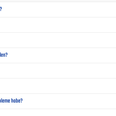
?
len?
obleme habe?