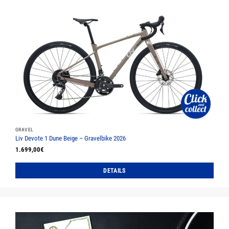
weist
mehrere
Varianten
auf.
Die
Optionen
können
auf
der
Produktseite
gewählt
werden
GRAVEL
Liv Devote 1 Dune Beige – Gravelbike 2026
1.699,00
€
DETAILS
Dieses
Produkt
weist
mehrere
Varianten