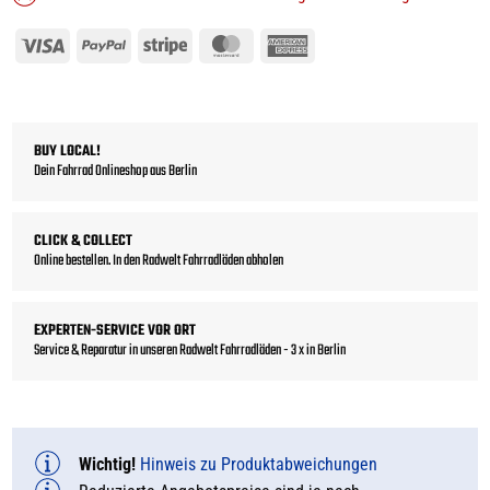
Visa
PayPal
Stripe
MasterCard
American
Express
BUY LOCAL!
Dein Fahrrad Onlineshop aus Berlin
CLICK & COLLECT
Online bestellen. In den Radwelt Fahrradläden abholen
EXPERTEN-SERVICE VOR ORT
Service & Reparatur in unseren Radwelt Fahrradläden - 3 x in Berlin
Wichtig!
Hinweis zu Produktabweichungen