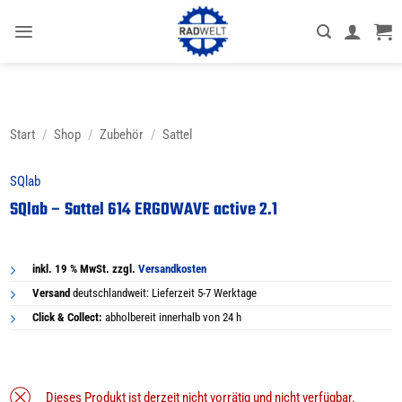
Zum
Inhalt
springen
Start
/
Shop
/
Zubehör
/
Sattel
SQlab
SQlab – Sattel 614 ERGOWAVE active 2.1
inkl. 19 % MwSt. zzgl.
Versandkosten
Versand
deutschlandweit: Lieferzeit 5-7 Werktage
Click & Collect:
abholbereit innerhalb von 24 h
Dieses Produkt ist derzeit nicht vorrätig und nicht verfügbar.