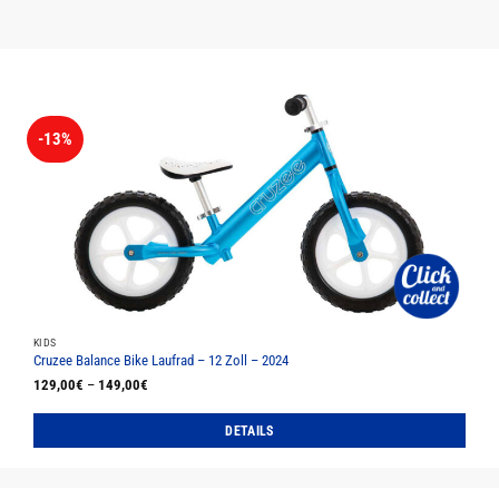
-13%
KIDS
Cruzee Balance Bike Laufrad – 12 Zoll – 2024
129,00
€
–
149,00
€
DETAILS
Dieses
Produkt