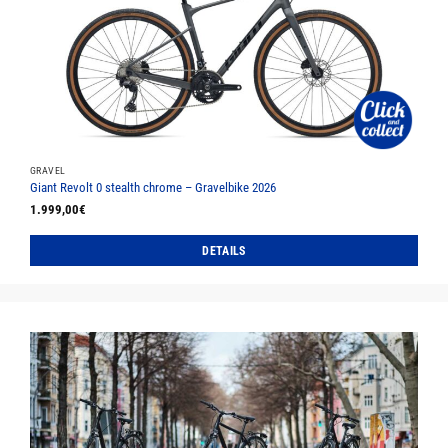
Optionen
können
auf
der
Produktseite
gewählt
werden
GRAVEL
Giant Revolt 0 stealth chrome – Gravelbike 2026
1.999,00
€
DETAILS
Dieses
Produkt
weist
mehrere
Varianten
auf.
Die
Optionen
können