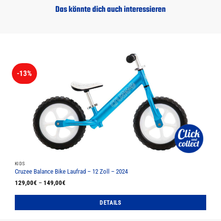
Das könnte dich auch interessieren
-13%
KIDS
Cruzee Balance Bike Laufrad – 12 Zoll – 2024
129,00
€
–
149,00
€
DETAILS
Dieses