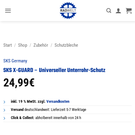
Zum
Inhalt
springen
Start
/
Shop
/
Zubehör
/
Schutzbleche
SKS Germany
SKS X-GUARD – Universeller Unterrohr-Schutz
24,99
€
inkl. 19 % MwSt. zzgl.
Versandkosten
Versand
deutschlandweit: Lieferzeit 5-7 Werktage
Click & Collect:
abholbereit innerhalb von 24 h