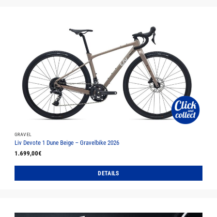
Produkt
weist
mehrere
Varianten
auf.
Die
Optionen
können
auf
der
Produktseite
gewählt
werden
GRAVEL
Liv Devote 1 Dune Beige – Gravelbike 2026
1.699,00
€
DETAILS
Dieses
Produkt
weist
mehrere