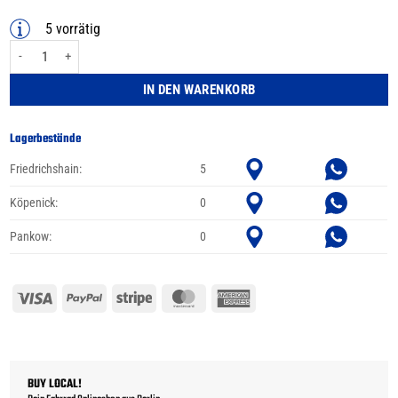
5 vorrätig
SKS X-GUARD – Universeller Unterrohr-Schutz Menge
IN DEN WARENKORB
Lagerbestände
Friedrichshain:
5
Köpenick:
0
Pankow:
0
Visa
PayPal
Stripe
MasterCard
American
Express
BUY LOCAL!