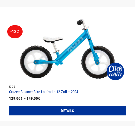
-13%
KIDS
Cruzee Balance Bike Laufrad – 12 Zoll – 2024
129,00
€
–
149,00
€
DETAILS
Dieses
Produkt
weist