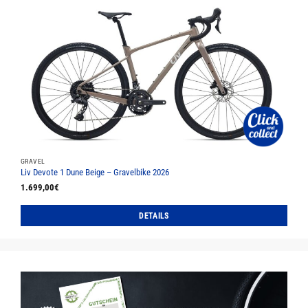
mehrere
Varianten
auf.
Die
Optionen
können
auf
der
Produktseite
gewählt
werden
GRAVEL
Liv Devote 1 Dune Beige – Gravelbike 2026
1.699,00
€
DETAILS
Dieses
Produkt
weist
mehrere
Varianten
auf.