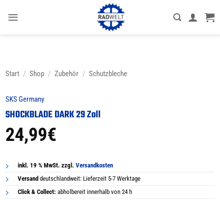
Zum
Inhalt
springen
Start
/
Shop
/
Zubehör
/
Schutzbleche
SKS Germany
SHOCKBLADE DARK 29 Zoll
24,99
€
inkl. 19 % MwSt. zzgl.
Versandkosten
Versand
deutschlandweit: Lieferzeit 5-7 Werktage
Click & Collect:
abholbereit innerhalb von 24 h