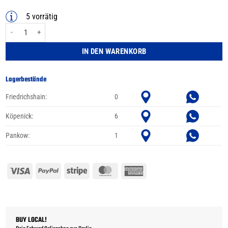
5 vorrätig
SHOCKBLADE DARK 29 Zoll Menge
IN DEN WARENKORB
Lagerbestände
Friedrichshain:
0
Köpenick:
6
Pankow:
1
Visa
PayPal
Stripe
MasterCard
American
Express
BUY LOCAL!