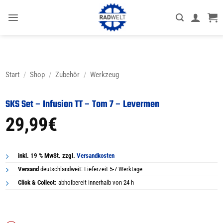
Zum
Inhalt
springen
Start
/
Shop
/
Zubehör
/
Werkzeug
SKS Set – Infusion TT – Tom 7 – Levermen
29,99
€
inkl. 19 % MwSt. zzgl.
Versandkosten
Versand
deutschlandweit: Lieferzeit 5-7 Werktage
Click & Collect:
abholbereit innerhalb von 24 h