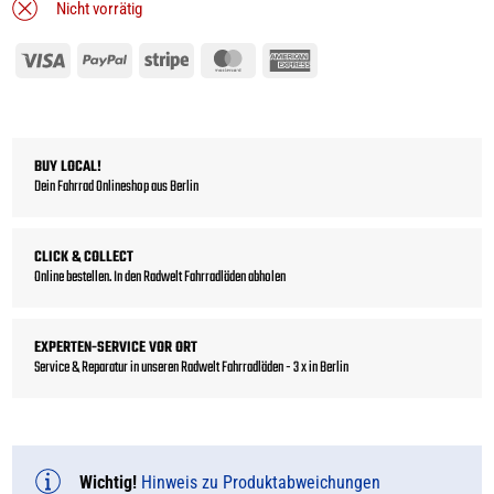
Nicht vorrätig
Visa
PayPal
Stripe
MasterCard
American
Express
BUY LOCAL!
Dein Fahrrad Onlineshop aus Berlin
CLICK & COLLECT
Online bestellen. In den Radwelt Fahrradläden abholen
EXPERTEN-SERVICE VOR ORT
Service & Reparatur in unseren Radwelt Fahrradläden - 3 x in Berlin
Wichtig!
Hinweis zu Produktabweichungen