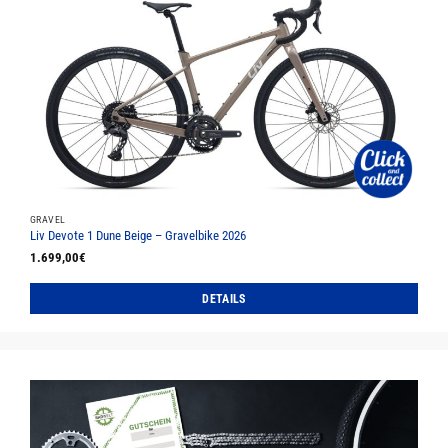
Varianten
auf.
Die
Optionen
können
auf
der
Produktseite
gewählt
werden
GRAVEL
Liv Devote 1 Dune Beige – Gravelbike 2026
1.699,00
€
DETAILS
Dieses
Produkt
weist
mehrere
Varianten
auf.
Die