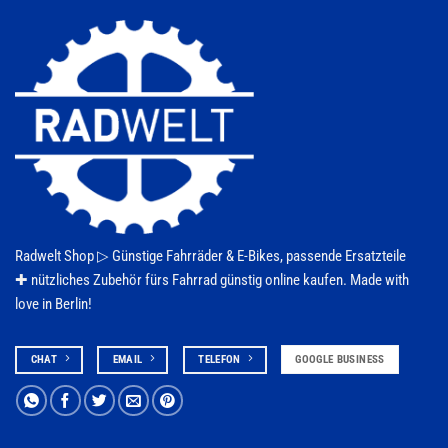
der
Produktseite
gewählt
werden
Radwelt Shop ▷
Günstige Fahrräder & E-Bikes
, passende Ersatzteile
✚ nützliches Zubehör fürs
Fahrrad
günstig online kaufen. Made with
love in Berlin!
CHAT
EMAIL
TELEFON
GOOGLE BUSINESS