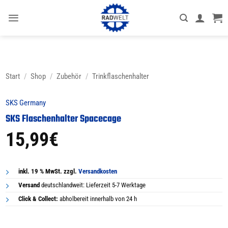
Zum
Inhalt
springen
Start
/
Shop
/
Zubehör
/
Trinkflaschenhalter
SKS Germany
SKS Flaschenhalter Spacecage
15,99
€
inkl. 19 % MwSt. zzgl.
Versandkosten
Versand
deutschlandweit: Lieferzeit 5-7 Werktage
Click & Collect:
abholbereit innerhalb von 24 h