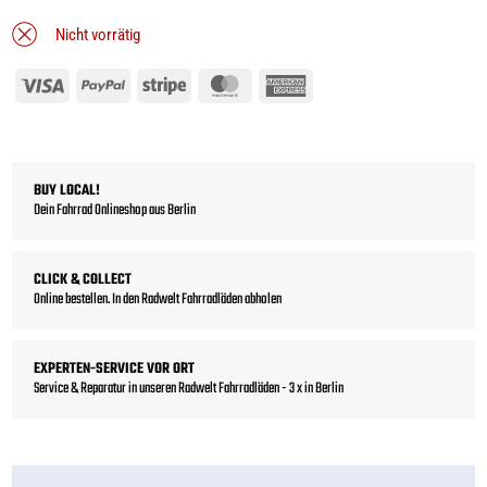
Nicht vorrätig
Visa
PayPal
Stripe
MasterCard
American
Express
BUY LOCAL!
Dein Fahrrad Onlineshop aus Berlin
CLICK & COLLECT
Online bestellen. In den Radwelt Fahrradläden abholen
EXPERTEN-SERVICE VOR ORT
Service & Reparatur in unseren Radwelt Fahrradläden - 3 x in Berlin