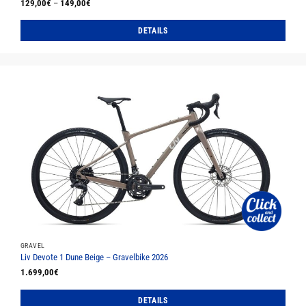
129,00
€
–
149,00
€
DETAILS
Dieses
Produkt
weist
mehrere
Varianten
auf.
Die
Optionen
können
auf
der
Produktseite
gewählt
werden
GRAVEL
Liv Devote 1 Dune Beige – Gravelbike 2026
1.699,00
€
DETAILS