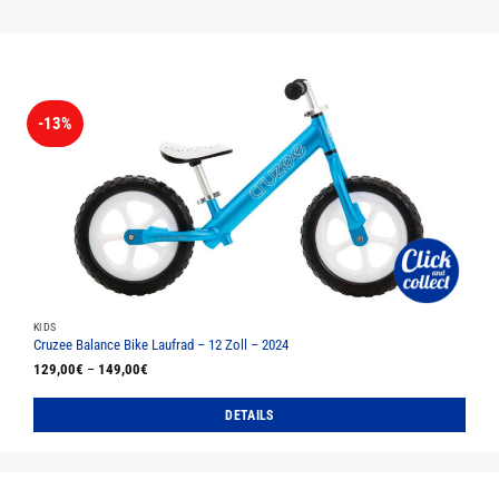
-13%
KIDS
Cruzee Balance Bike Laufrad – 12 Zoll – 2024
129,00
€
–
149,00
€
DETAILS
Dieses
Produkt
weist