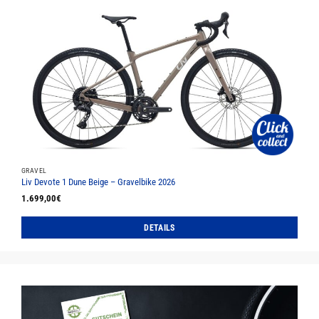
mehrere
Varianten
auf.
Die
Optionen
können
auf
der
Produktseite
gewählt
werden
GRAVEL
Liv Devote 1 Dune Beige – Gravelbike 2026
1.699,00
€
DETAILS
Dieses
Produkt
weist
mehrere
Varianten
auf.