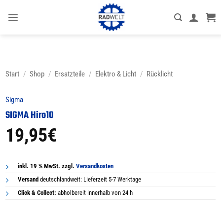
Zum
Inhalt
springen
Start
/
Shop
/
Ersatzteile
/
Elektro & Licht
/
Rücklicht
Sigma
SIGMA Hiro10
19,95
€
inkl. 19 % MwSt. zzgl.
Versandkosten
Versand
deutschlandweit: Lieferzeit 5-7 Werktage
Click & Collect:
abholbereit innerhalb von 24 h