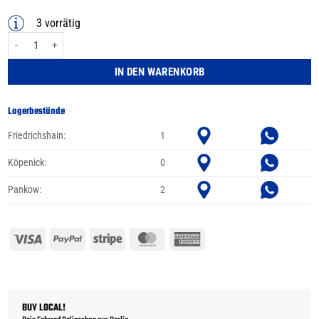
3 vorrätig
SIGMA Hiro10 Menge
IN DEN WARENKORB
Lagerbestände
Friedrichshain:
1
Köpenick:
0
Pankow:
2
Visa
PayPal
Stripe
MasterCard
American
Express
BUY LOCAL!