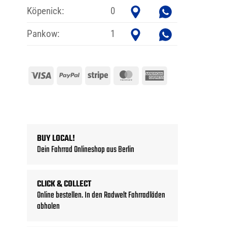
Köpenick:
0
Pankow:
1
Visa
PayPal
Stripe
MasterCard
American
Express
BUY LOCAL!
Dein Fahrrad Onlineshop aus Berlin
CLICK & COLLECT
Online bestellen. In den Radwelt Fahrradläden
abholen