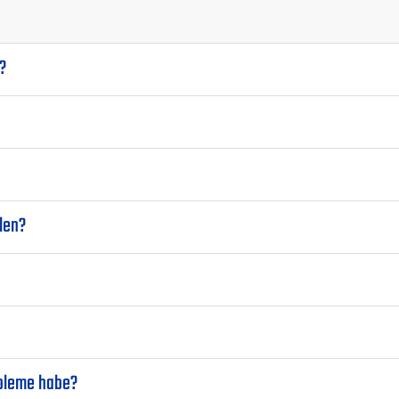
?
len?
obleme habe?