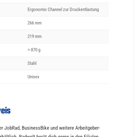
Ergonomic Channel zur Druckentlastung
266 mm
219 mm
≈ 870 g
Stahl
Unisex
eis
er JobRad, BusinessBike und weitere Arbeitgeber-
ältlich. Radwelt berät dich gerne in den Filialen