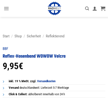
Zum
Inhalt
springen
Start
/
Shop
/
Sicherheit
/
Reflektierend
BBF
Reflex-Hosenband WOWOW Velcra
9,95
€
inkl. 19 % MwSt. zzgl.
Versandkosten
Versand
deutschlandweit: Lieferzeit 5-7 Werktage
Click & Collect:
abholbereit innerhalb von 24 h