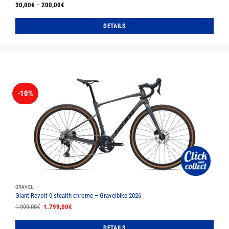
30,00
€
–
200,00
€
DETAILS
Dieses
Produkt
weist
mehrere
Varianten
auf.
-10%
Die
Optionen
können
auf
der
Produktseite
gewählt
werden
GRAVEL
Giant Revolt 0 stealth chrome – Gravelbike 2026
Ursprünglicher
Aktueller
1.999,00
€
1.799,00
€
Preis
Preis
war:
ist:
1.999,00€
1.799,00€.
DETAILS