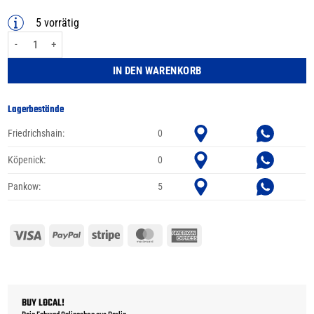
5 vorrätig
Reflex-Hosenband WOWOW Velcra Menge
IN DEN WARENKORB
Lagerbestände
Friedrichshain:
0
Köpenick:
0
Pankow:
5
Visa
PayPal
Stripe
MasterCard
American
Express
BUY LOCAL!