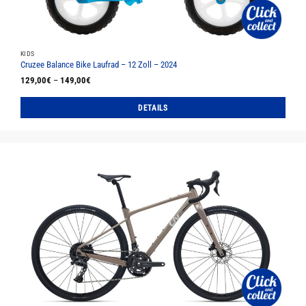
KIDS
Cruzee Balance Bike Laufrad – 12 Zoll – 2024
129,00
€
–
149,00
€
DETAILS
Dieses
Produkt
weist
mehrere
Varianten
auf.
Die
Optionen
können
auf
der
Produktseite
gewählt
werden