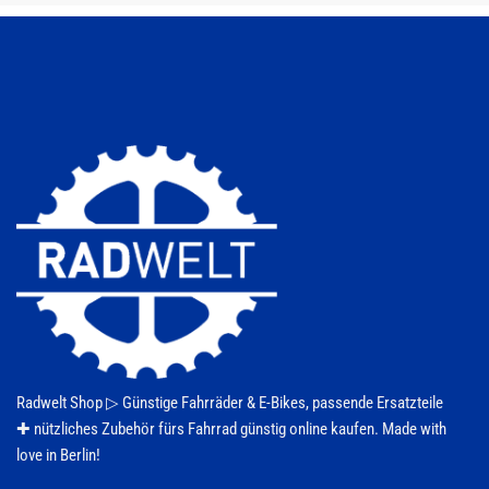
auf.
Die
Optionen
können
auf
der
Produktseite
gewählt
werden
Radwelt Shop ▷
Günstige Fahrräder & E-Bikes
, passende Ersatzteile
✚ nützliches Zubehör fürs
Fahrrad
günstig online kaufen. Made with
love in Berlin!