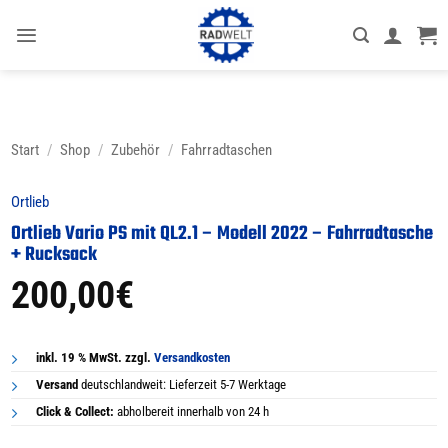
Zum
Inhalt
springen
Start
/
Shop
/
Zubehör
/
Fahrradtaschen
Ortlieb
Ortlieb Vario PS mit QL2.1 – Modell 2022 – Fahrradtasche
+ Rucksack
200,00
€
inkl. 19 % MwSt. zzgl.
Versandkosten
Versand
deutschlandweit: Lieferzeit 5-7 Werktage
Click & Collect:
abholbereit innerhalb von 24 h