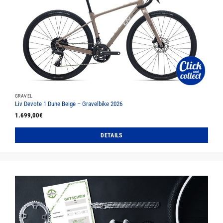
auf.
Die
Optionen
können
auf
der
Produktseite
gewählt
werden
GRAVEL
Liv Devote 1 Dune Beige – Gravelbike 2026
1.699,00
€
DETAILS
Dieses
Produkt
weist
mehrere
Varianten
auf.
Die
Optionen