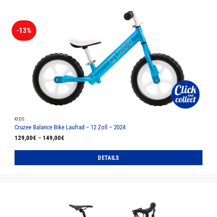
-13%
KIDS
Cruzee Balance Bike Laufrad – 12 Zoll – 2024
129,00
€
–
149,00
€
DETAILS
Dieses
Produkt
weist
mehrere
Varianten