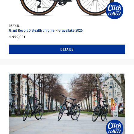
Produktseite
gewählt
werden
GRAVEL
Giant Revolt 0 stealth chrome – Gravelbike 2026
1.999,00
€
DETAILS
Dieses
Produkt
weist
mehrere
Varianten
auf.
Die
Optionen
können
auf
der
Produktseite
gewählt