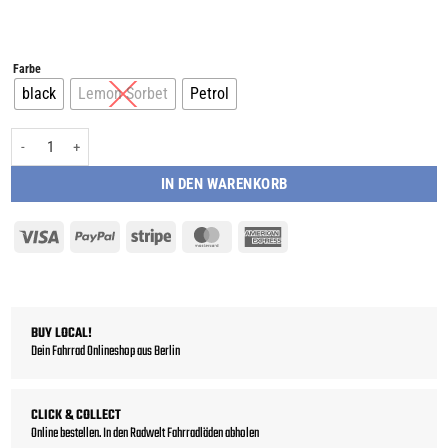
Farbe
black
Lemon Sorbet
Petrol
Ortlieb Vario PS mit QL2.1 - Modell 2022 - Fahrradtasche + Rucksack Menge
IN DEN WARENKORB
Visa
PayPal
Stripe
MasterCard
American
Express
BUY LOCAL!
Dein Fahrrad Onlineshop aus Berlin
CLICK & COLLECT
Online bestellen. In den Radwelt Fahrradläden abholen