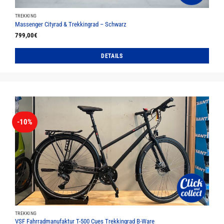
werden
TREKKING
Massenger Cityrad & Trekkingrad – Schwarz
799,00
€
DETAILS
Dieses
Produkt
weist
mehrere
Varianten
auf.
-10%
Die
Optionen
können
auf
der
Produktseite
gewählt
werden
TREKKING
VSF Fahrradmanufaktur T-500 Cues Trekkingrad B-Ware