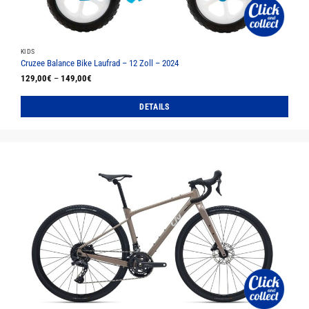
KIDS
Cruzee Balance Bike Laufrad – 12 Zoll – 2024
129,00
€
–
149,00
€
DETAILS
Dieses
Produkt
weist
mehrere
Varianten
auf.
Die
Optionen
können
auf
der
Produktseite
gewählt
werden