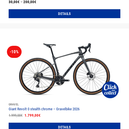
30,00
€
–
200,00
€
DETAILS
Dieses
Produkt
weist
mehrere
Varianten
auf.
-10%
Die
Optionen
können
auf
der
Produktseite
gewählt
werden
GRAVEL
Giant Revolt 0 stealth chrome – Gravelbike 2026
Ursprünglicher
Aktueller
1.999,00
€
1.799,00
€
Preis
Preis
war:
ist:
1.999,00€
1.799,00€.
DETAILS