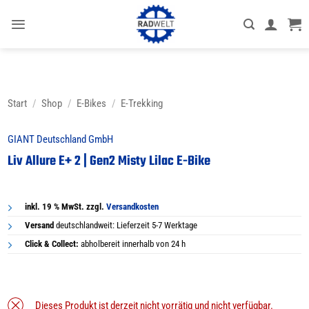
Zum
Inhalt
springen
Start
/
Shop
/
E-Bikes
/
E-Trekking
GIANT Deutschland GmbH
Liv Allure E+ 2 | Gen2 Misty Lilac E-Bike
inkl. 19 % MwSt. zzgl.
Versandkosten
Versand
deutschlandweit: Lieferzeit 5-7 Werktage
Click & Collect:
abholbereit innerhalb von 24 h
Dieses Produkt ist derzeit nicht vorrätig und nicht verfügbar.