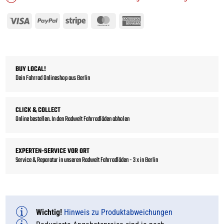
Visa
PayPal
Stripe
MasterCard
American
Express
BUY LOCAL!
Dein Fahrrad Onlineshop aus Berlin
CLICK & COLLECT
Online bestellen. In den Radwelt Fahrradläden abholen
EXPERTEN-SERVICE VOR ORT
Service & Reparatur in unseren Radwelt Fahrradläden - 3 x in Berlin
Wichtig!
Hinweis zu Produktabweichungen