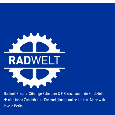
auf.
Die
Optionen
können
auf
der
Produktseite
gewählt
werden
Radwelt Shop ▷
Günstige Fahrräder & E-Bikes
, passende Ersatzteile
✚ nützliches Zubehör fürs
Fahrrad
günstig online kaufen. Made with
love in Berlin!