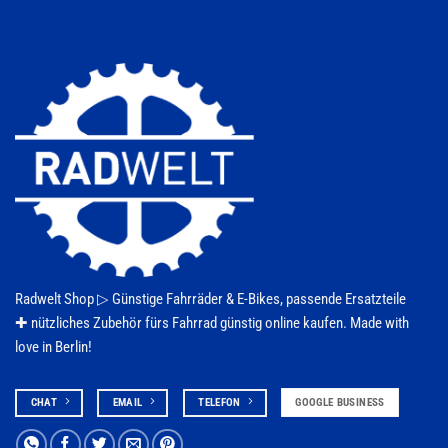
können
auf
der
Produktseite
gewählt
werden
Radwelt Shop ▷
Günstige Fahrräder & E-Bikes
, passende Ersatzteile
✚ nützliches Zubehör fürs
Fahrrad
günstig online kaufen. Made with
love in Berlin!
CHAT
EMAIL
TELEFON
GOOGLE BUSINESS