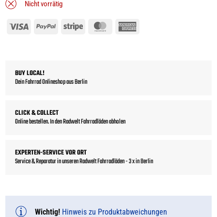
Nicht vorrätig
Visa
PayPal
Stripe
MasterCard
American
Express
BUY LOCAL!
Dein Fahrrad Onlineshop aus Berlin
CLICK & COLLECT
Online bestellen. In den Radwelt Fahrradläden abholen
EXPERTEN-SERVICE VOR ORT
Service & Reparatur in unseren Radwelt Fahrradläden - 3 x in Berlin
Wichtig!
Hinweis zu Produktabweichungen