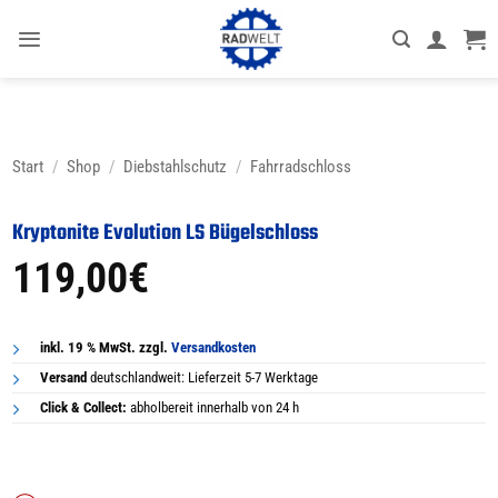
Zum
Inhalt
springen
Start
/
Shop
/
Diebstahlschutz
/
Fahrradschloss
Kryptonite Evolution LS Bügelschloss
119,00
€
inkl. 19 % MwSt. zzgl.
Versandkosten
Versand
deutschlandweit: Lieferzeit 5-7 Werktage
Click & Collect:
abholbereit innerhalb von 24 h