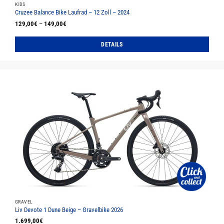
KIDS
Cruzee Balance Bike Laufrad – 12 Zoll – 2024
129,00
€
–
149,00
€
DETAILS
Dieses
Produkt
weist
mehrere
Varianten
auf.
Die
Optionen
können
auf
der
Produktseite
gewählt
werden
GRAVEL
Liv Devote 1 Dune Beige – Gravelbike 2026
1.699,00
€