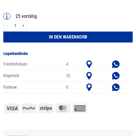
25 vorrätig
Knog Oi Classic Large Fahrradklingel, 23.8 - 31.8mm, black Menge
IN DEN WARENKORB
Lagerbestände
Friedrichshain:
4
Köpenick:
22
Pankow:
0
Visa
PayPal
Stripe
MasterCard
American
Express