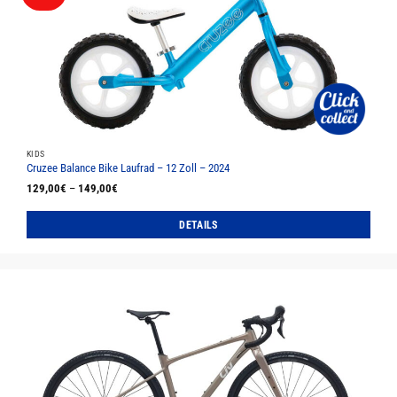
KIDS
Cruzee Balance Bike Laufrad – 12 Zoll – 2024
129,00
€
–
149,00
€
DETAILS
Dieses
Produkt
weist
mehrere
Varianten
auf.
Die
Optionen
können