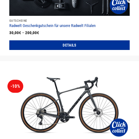
gewählt
werden
GUTSCHEINE
Radwelt Geschenkgutschein für unsere Radwelt Filialen
30,00
€
–
200,00
€
DETAILS
Dieses
Produkt
weist
mehrere
Varianten
auf.
-10%
Die
Optionen
können
auf
der
Produktseite
gewählt
werden