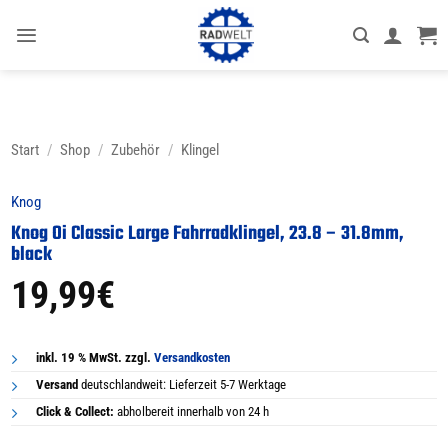
Zum
Inhalt
springen
Start
/
Shop
/
Zubehör
/
Klingel
Knog
Knog Oi Classic Large Fahrradklingel, 23.8 – 31.8mm,
black
19,99
€
inkl. 19 % MwSt. zzgl.
Versandkosten
Versand
deutschlandweit: Lieferzeit 5-7 Werktage
Click & Collect:
abholbereit innerhalb von 24 h