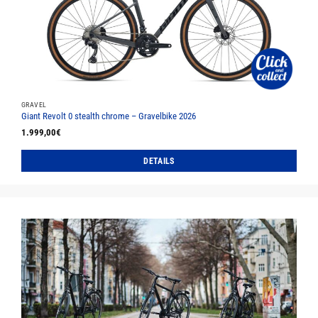
können
auf
der
Produktseite
gewählt
werden
GRAVEL
Giant Revolt 0 stealth chrome – Gravelbike 2026
1.999,00
€
DETAILS
Dieses
Produkt
weist
mehrere
Varianten
auf.
Die
Optionen
können
auf