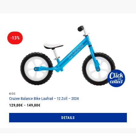
-13%
KIDS
Cruzee Balance Bike Laufrad – 12 Zoll – 2024
129,00
€
–
149,00
€
DETAILS
Dieses
Produkt