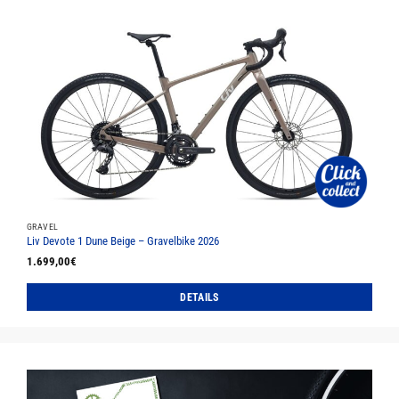
weist
mehrere
Varianten
auf.
Die
Optionen
können
auf
der
Produktseite
gewählt
werden
GRAVEL
Liv Devote 1 Dune Beige – Gravelbike 2026
1.699,00
€
DETAILS
Dieses
Produkt
weist
mehrere
Varianten