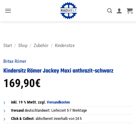
Zum
Inhalt
springen
Start
/
Shop
/
Zubehör
/
Kindersitze
Britax Römer
Kindersitz Römer Jockey Maxi anthrazit-schwarz
169,90
€
inkl. 19 % MwSt. zzgl.
Versandkosten
Versand
deutschlandweit: Lieferzeit 5-7 Werktage
Click & Collect:
abholbereit innerhalb von 24 h