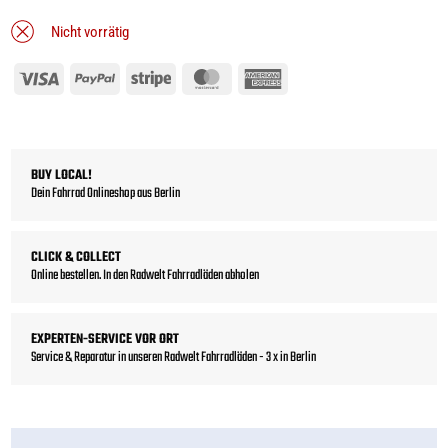
Nicht vorrätig
Visa
PayPal
Stripe
MasterCard
American
Express
BUY LOCAL!
Dein Fahrrad Onlineshop aus Berlin
CLICK & COLLECT
Online bestellen. In den Radwelt Fahrradläden abholen
EXPERTEN-SERVICE VOR ORT
Service & Reparatur in unseren Radwelt Fahrradläden - 3 x in Berlin