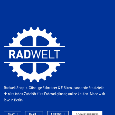
Die
Optionen
können
auf
der
Produktseite
gewählt
werden
Radwelt Shop ▷
Günstige Fahrräder & E-Bikes
, passende Ersatzteile
✚ nützliches Zubehör fürs
Fahrrad
günstig online kaufen. Made with
love in Berlin!
CHAT
EMAIL
TELEFON
GOOGLE BUSINESS