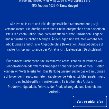
Made and hosted with ❤ by 2026 ©
Wordpress Safe
SEO Support 2026 ©
Tante Guugel
Alle Preise in Euro und inkl. der gesetzlichen Mehrwertsteuer, zzgl.
Versandkosten. Die durchgestrichenen Preise entsprechen dem bisherigen
Preis in diesem Online-Shop. Verkauf nur an private Endkunden. Abgabe
nur in haushaltsüblichen Mengen. Änderungen und Irrtümer vorbehalten.
Abbildungen ähnlich, alle Angebote ohne Dekoration. Angebot gültig auf
radwelt.shop, nur solange der Vorrat reicht. Liefergebiet: Deutschland.
Über unsere Suchergebnisse: Bestimmte Artikel können im Rahmen von
Sonderaktionen oder Werbekampagnen höher eingestuft werden. Hierfür
können wir Vorteile erhalten. Das Ranking unserer Suche basiert im Übrigen
auf folgenden Hauptparametern (absteigende Relevanz): Übereinstimmung
des Suchbegriffs mit Artikeldaten, Beliebtheit des Artikels,
Produktverfügbarkeit, Relevanz der Produktkategorie und Neuheit des
Artikels.
Vertrag widerrufen