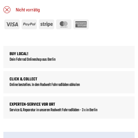
Nicht vorrätig
Visa
PayPal
Stripe
MasterCard
American
Express
BUY LOCAL!
Dein Fahrrad Onlineshop aus Berlin
CLICK & COLLECT
Online bestellen. In den Radwelt Fahrradläden abholen
EXPERTEN-SERVICE VOR ORT
Service & Reparatur in unseren Radwelt Fahrradläden - 3 x in Berlin