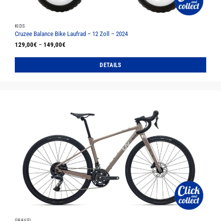
KIDS
Cruzee Balance Bike Laufrad – 12 Zoll – 2024
129,00
€
–
149,00
€
DETAILS
Dieses
Produkt
weist
mehrere
Varianten
auf.
Die
Optionen
können
auf
der
Produktseite
gewählt
werden
GRAVEL