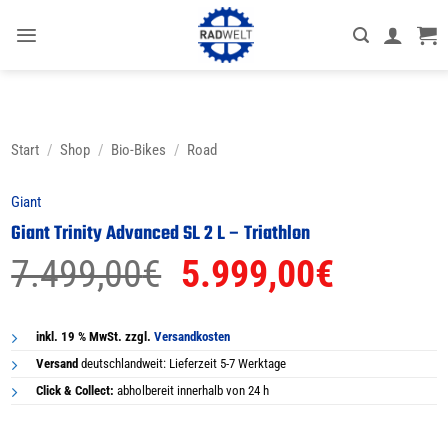
Zum
Inhalt
springen
Start
/
Shop
/
Bio-Bikes
/
Road
Giant
Giant Trinity Advanced SL 2 L – Triathlon
Ursprünglicher
Aktuell
7.499,00
€
5.999,00
€
Preis
Preis
war:
ist:
inkl. 19 % MwSt. zzgl.
Versandkosten
Versand
deutschlandweit: Lieferzeit 5-7 Werktage
7.499,00€
5.999,0
Click & Collect:
abholbereit innerhalb von 24 h