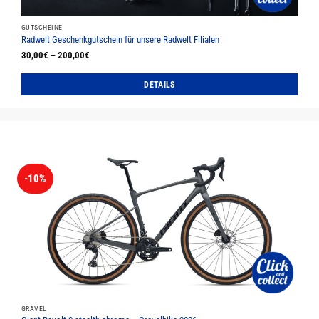
werden
GUTSCHEINE
Radwelt Geschenkgutschein für unsere Radwelt Filialen
30,00
€
–
200,00
€
DETAILS
Dieses
Produkt
weist
mehrere
Varianten
auf.
-10%
Die
Optionen
können
auf
der
Produktseite
gewählt
werden
GRAVEL