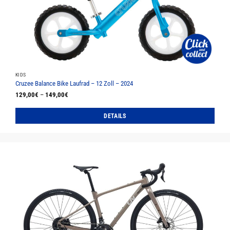
KIDS
Cruzee Balance Bike Laufrad – 12 Zoll – 2024
129,00
€
–
149,00
€
DETAILS
Dieses
Produkt
weist
mehrere
Varianten
auf.
Die
Optionen
können
auf