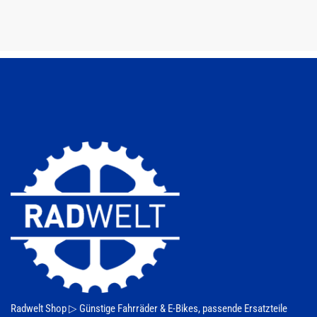
Produkt
weist
mehrere
Varianten
auf.
Die
Optionen
können
auf
der
Produktseite
gewählt
werden
Radwelt Shop ▷
Günstige Fahrräder & E-Bikes
, passende Ersatzteile