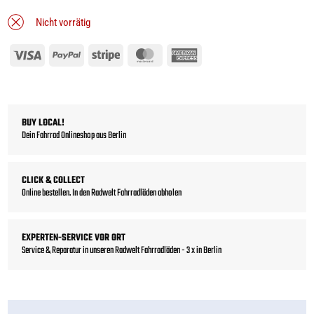
Nicht vorrätig
Visa
PayPal
Stripe
MasterCard
American
Express
BUY LOCAL!
Dein Fahrrad Onlineshop aus Berlin
CLICK & COLLECT
Online bestellen. In den Radwelt Fahrradläden abholen
EXPERTEN-SERVICE VOR ORT
Service & Reparatur in unseren Radwelt Fahrradläden - 3 x in Berlin