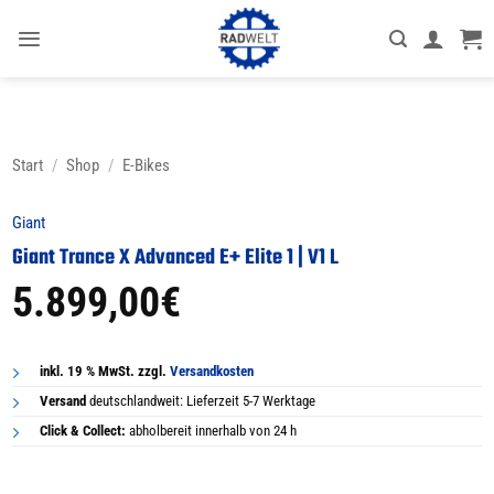
Zum
Inhalt
springen
Start
/
Shop
/
E-Bikes
Giant
Giant Trance X Advanced E+ Elite 1 | V1 L
5.899,00
€
inkl. 19 % MwSt. zzgl.
Versandkosten
Versand
deutschlandweit: Lieferzeit 5-7 Werktage
Click & Collect:
abholbereit innerhalb von 24 h