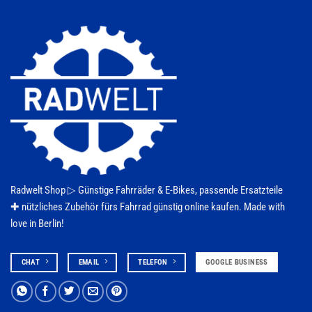
der
Produktseite
gewählt
werden
Radwelt Shop ▷
Günstige Fahrräder & E-Bikes
, passende Ersatzteile
✚ nützliches Zubehör fürs
Fahrrad
günstig online kaufen. Made with
love in Berlin!
CHAT
EMAIL
TELEFON
GOOGLE BUSINESS