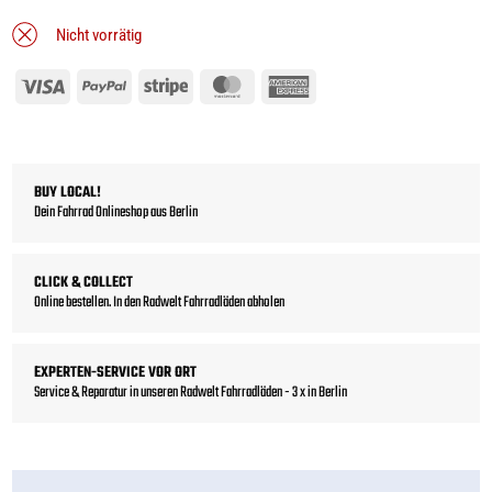
Nicht vorrätig
Visa
PayPal
Stripe
MasterCard
American
Express
BUY LOCAL!
Dein Fahrrad Onlineshop aus Berlin
CLICK & COLLECT
Online bestellen. In den Radwelt Fahrradläden abholen
EXPERTEN-SERVICE VOR ORT
Service & Reparatur in unseren Radwelt Fahrradläden - 3 x in Berlin