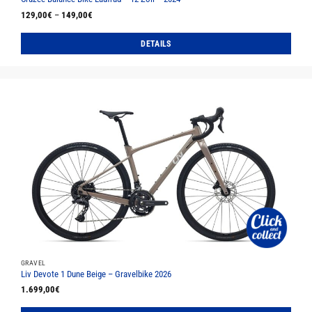
129,00
€
–
149,00
€
DETAILS
Dieses
Produkt
weist
mehrere
Varianten
auf.
Die
Optionen
können
auf
der
Produktseite
gewählt
werden
GRAVEL
Liv Devote 1 Dune Beige – Gravelbike 2026
1.699,00
€