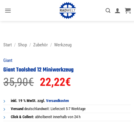
Zum
Inhalt
springen
Start
/
Shop
/
Zubehör
/
Werkzeug
Giant
Giant Toolshed 12 Miniwerkzeug
Ursprünglicher
Aktueller
35,90
€
22,22
€
Preis
Preis
war:
ist:
inkl. 19 % MwSt. zzgl.
Versandkosten
Versand
deutschlandweit: Lieferzeit 5-7 Werktage
35,90€
22,22€.
Click & Collect:
abholbereit innerhalb von 24 h