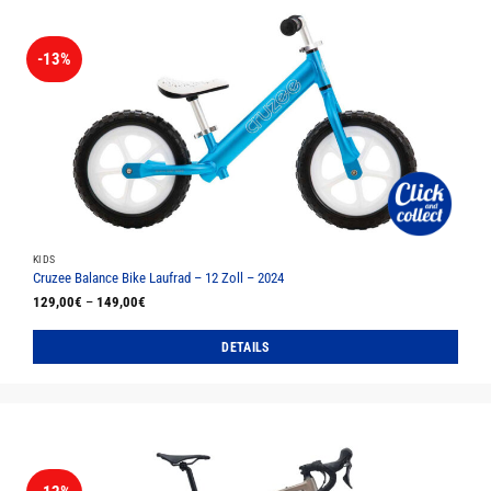
-13%
KIDS
Cruzee Balance Bike Laufrad – 12 Zoll – 2024
129,00
€
–
149,00
€
DETAILS
Dieses
Produkt
weist
mehrere
Varianten
auf.