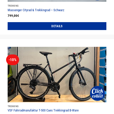
TREKKING
Massenger Cityrad & Trekkingrad – Schwarz
799,00
€
DETAILS
Dieses
Produkt
weist
mehrere
Varianten
auf.
-10%
Die
Optionen
können
auf
der
Produktseite
gewählt
werden
TREKKING
VSF Fahrradmanufaktur T-500 Cues Trekkingrad B-Ware