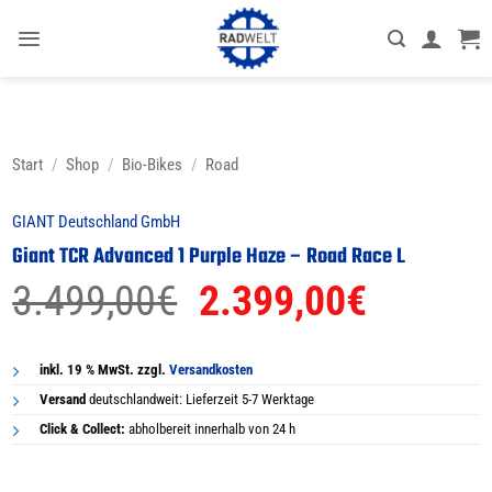
Zum
Inhalt
springen
Start
/
Shop
/
Bio-Bikes
/
Road
GIANT Deutschland GmbH
Giant TCR Advanced 1 Purple Haze – Road Race L
Ursprünglicher
Aktuell
3.499,00
€
2.399,00
€
Preis
Preis
war:
ist:
inkl. 19 % MwSt. zzgl.
Versandkosten
Versand
deutschlandweit: Lieferzeit 5-7 Werktage
3.499,00€
2.399,0
Click & Collect:
abholbereit innerhalb von 24 h