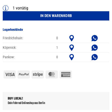
1 vorrätig
IN DEN WARENKORB
Lagerbestände
Friedrichshain:
0
Köpenick:
1
Pankow:
0
Visa
PayPal
Stripe
MasterCard
American
Express
BUY LOCAL!
Dein Fahrrad Onlineshop aus Berlin