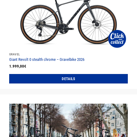
Die
Optionen
können
auf
der
Produktseite
gewählt
werden
GRAVEL
Giant Revolt 0 stealth chrome – Gravelbike 2026
1.999,00
€
DETAILS
Dieses
Produkt
weist
mehrere
Varianten
auf.
Die
Optionen
können