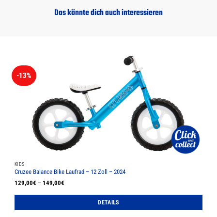
Das könnte dich auch interessieren
-13%
KIDS
Cruzee Balance Bike Laufrad – 12 Zoll – 2024
129,00
€
–
149,00
€
DETAILS
Dieses