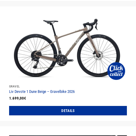
Produkt
weist
mehrere
Varianten
auf.
Die
Optionen
können
auf
der
Produktseite
gewählt
werden
GRAVEL
Liv Devote 1 Dune Beige – Gravelbike 2026
1.699,00
€
DETAILS
Dieses
Produkt
weist