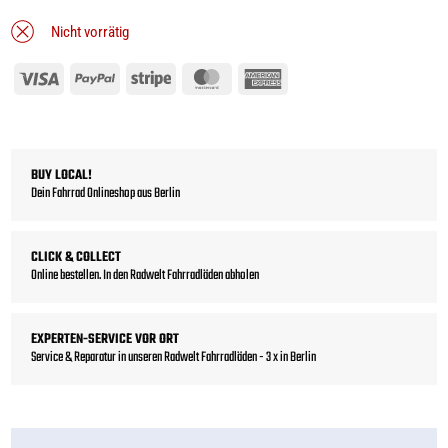
Nicht vorrätig
Visa
PayPal
Stripe
MasterCard
American
Express
BUY LOCAL!
Dein Fahrrad Onlineshop aus Berlin
CLICK & COLLECT
Online bestellen. In den Radwelt Fahrradläden abholen
EXPERTEN-SERVICE VOR ORT
Service & Reparatur in unseren Radwelt Fahrradläden - 3 x in Berlin