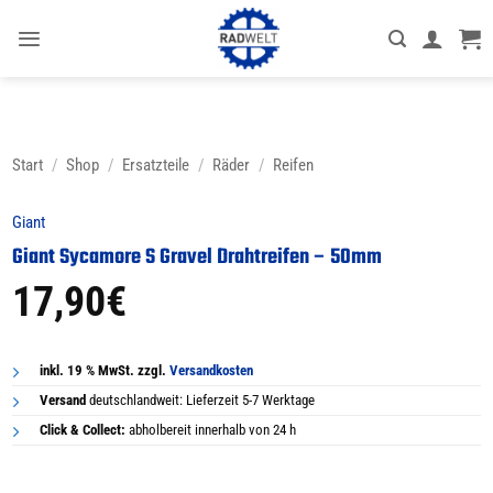
Zum
Inhalt
springen
Start
/
Shop
/
Ersatzteile
/
Räder
/
Reifen
Giant
Giant Sycamore S Gravel Drahtreifen – 50mm
17,90
€
inkl. 19 % MwSt. zzgl.
Versandkosten
Versand
deutschlandweit: Lieferzeit 5-7 Werktage
Click & Collect:
abholbereit innerhalb von 24 h