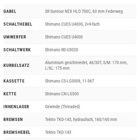
GABEL
SR Suntour NEX HLO 700C, 63 mm Federweg
SCHALTHEBEL
Shimano CUES U4000, 2×9-fach
UMWERFER
Shimano CUES U4000
SCHALTWERK
Shimano RD-U3020
Aluminium geschmiedet, 46/30T, S/M: 170 mm,
KURBELSATZ
L/XL: 175 mm
KASSETTE
Shimano CS-LG3009, 11-36T
KETTE
Shimano CN-LG500
INNENLAGER
Gewinde (Threaded)
BREMSEN
Tektro TKD-143, hydraulisch, 160/160 mm
BREMSHEBEL
Tektro TKD-143