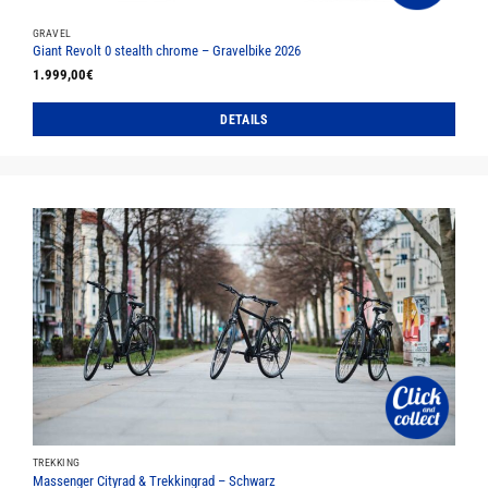
GRAVEL
Giant Revolt 0 stealth chrome – Gravelbike 2026
1.999,00
€
DETAILS
Dieses
Produkt
weist
mehrere
Varianten
auf.
Die
Optionen
können
auf
der
Produktseite
gewählt
werden
TREKKING
Massenger Cityrad & Trekkingrad – Schwarz