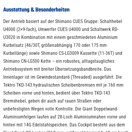
Ausstattung & Besonderheiten
Der Antrieb basiert auf der Shimano CUES Gruppe: Schalthebel
U4000 (2×9-fach), Umwerfer CUES U4000 und Schaltwerk RD-
U3020 in Kombination mit einem geschmiedeten Aluminium
Kurbelsatz (46/30T, größenabhängig 170 oder 175 mm
Kurbellänge) sowie Shimano CS-LG3009 Kassette (11-36T) und
Shimano CN-LG500 Kette – ein robustes, alltagstaugliches
Antriebssystem mit breiter Übersetzungsbandbreite. Das
Innenlager ist im Gewindestandard (Threaded) ausgeführt. Die
Tektro TKD-143 hydraulischen Scheibenbremsen mit je 160 mm
Scheiben vorne und hinten, bedient über Tektro TKD-143
Bremshebel, geben dir auch auf rauen Straßen oder
unbefestigten Wegen volle Kontrolle. Die Giant Doppelwand-
Aluminiumfelgen laufen auf 28-Loch Aluminiumnahen vorne und
hinten mit 14G Edelstahlspeichen. Das Cockpit besteht aus dem