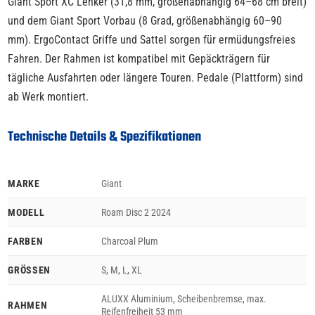
Giant Sport XC Lenker (31,8 mm, größenabhängig 64–68 cm breit)
und dem Giant Sport Vorbau (8 Grad, größenabhängig 60–90
mm). ErgoContact Griffe und Sattel sorgen für ermüdungsfreies
Fahren. Der Rahmen ist kompatibel mit Gepäckträgern für
tägliche Ausfahrten oder längere Touren. Pedale (Plattform) sind
ab Werk montiert.
Technische Details & Spezifikationen
MARKE
Giant
MODELL
Roam Disc 2 2024
FARBEN
Charcoal Plum
GRÖSSEN
S, M, L, XL
ALUXX Aluminium, Scheibenbremse, max.
RAHMEN
Reifenfreiheit 53 mm