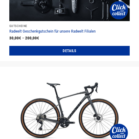
Produktseite
gewählt
werden
GUTSCHEINE
Radwelt Geschenkgutschein für unsere Radwelt Filialen
30,00
€
–
200,00
€
DETAILS
Dieses
Produkt
weist
mehrere
Varianten
auf.
Die
Optionen
können
auf
der
Produktseite
gewählt
werden