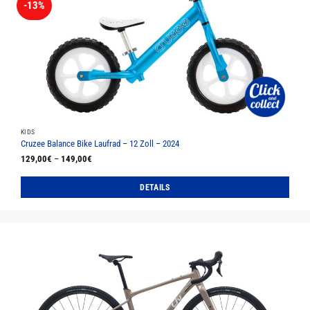
-13%
KIDS
Cruzee Balance Bike Laufrad – 12 Zoll – 2024
129,00
€
–
149,00
€
DETAILS
Dieses
Produkt
weist
mehrere
Varianten
auf.
Die
Optionen