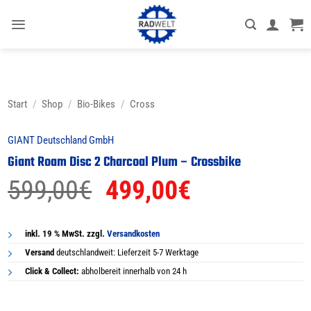
Zum
Inhalt
springen
Start
/
Shop
/
Bio-Bikes
/
Cross
GIANT Deutschland GmbH
Giant Roam Disc 2 Charcoal Plum – Crossbike
Ursprünglicher
Aktueller
599,00
€
499,00
€
Preis
Preis
war:
ist:
inkl. 19 % MwSt. zzgl.
Versandkosten
Versand
deutschlandweit: Lieferzeit 5-7 Werktage
599,00€
499,00€.
Click & Collect:
abholbereit innerhalb von 24 h