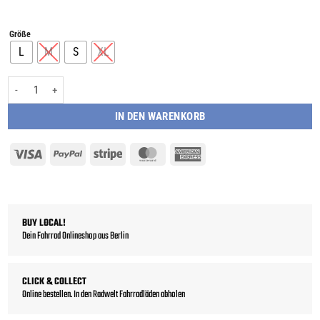
Größe
L
M
S
XL
Giant Roam Disc 2 Charcoal Plum - Crossbike Menge
IN DEN WARENKORB
Visa
PayPal
Stripe
MasterCard
American
Express
BUY LOCAL!
Dein Fahrrad Onlineshop aus Berlin
CLICK & COLLECT
Online bestellen. In den Radwelt Fahrradläden abholen