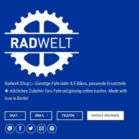
der
Produktseite
gewählt
werden
Radwelt Shop ▷
Günstige Fahrräder & E-Bikes
, passende Ersatzteile
✚ nützliches Zubehör fürs
Fahrrad
günstig online kaufen. Made with
love in Berlin!
CHAT
EMAIL
TELEFON
GOOGLE BUSINESS