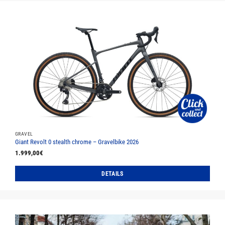
weist
mehrere
Varianten
auf.
Die
Optionen
können
auf
der
Produktseite
gewählt
werden
GRAVEL
Giant Revolt 0 stealth chrome – Gravelbike 2026
1.999,00
€
DETAILS
Dieses
Produkt
weist
mehrere