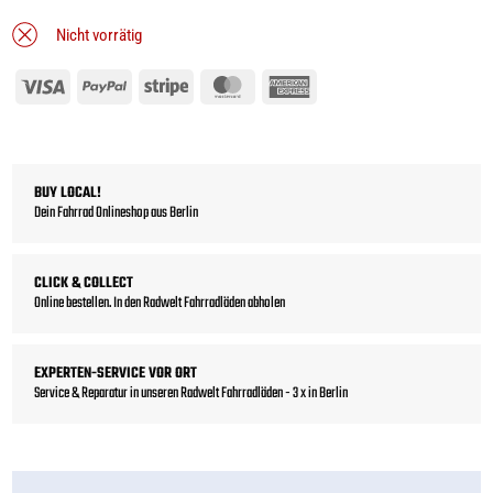
Nicht vorrätig
Visa
PayPal
Stripe
MasterCard
American
Express
BUY LOCAL!
Dein Fahrrad Onlineshop aus Berlin
CLICK & COLLECT
Online bestellen. In den Radwelt Fahrradläden abholen
EXPERTEN-SERVICE VOR ORT
Service & Reparatur in unseren Radwelt Fahrradläden - 3 x in Berlin