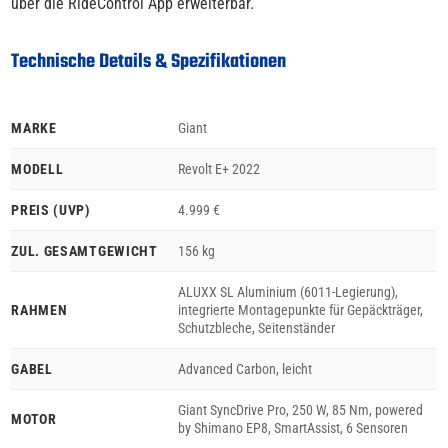
über die RideControl App erweiterbar.
Technische Details & Spezifikationen
MARKE
Giant
MODELL
Revolt E+ 2022
PREIS (UVP)
4.999 €
ZUL. GESAMTGEWICHT
156 kg
ALUXX SL Aluminium (6011-Legierung),
RAHMEN
integrierte Montagepunkte für Gepäckträger,
Schutzbleche, Seitenständer
GABEL
Advanced Carbon, leicht
Giant SyncDrive Pro, 250 W, 85 Nm, powered
MOTOR
by Shimano EP8, SmartAssist, 6 Sensoren