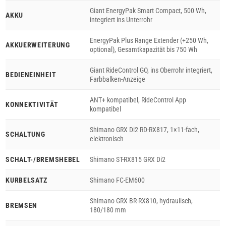
Giant EnergyPak Smart Compact, 500 Wh,
AKKU
integriert ins Unterrohr
EnergyPak Plus Range Extender (+250 Wh,
AKKUERWEITERUNG
optional), Gesamtkapazität bis 750 Wh
Giant RideControl GO, ins Oberrohr integriert,
BEDIENEINHEIT
Farbbalken-Anzeige
ANT+ kompatibel, RideControl App
KONNEKTIVITÄT
kompatibel
Shimano GRX Di2 RD-RX817, 1×11-fach,
SCHALTUNG
elektronisch
SCHALT-/BREMSHEBEL
Shimano ST-RX815 GRX Di2
KURBELSATZ
Shimano FC-EM600
Shimano GRX BR-RX810, hydraulisch,
BREMSEN
180/180 mm