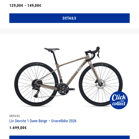
129,00
€
–
149,00
€
DETAILS
Dieses
Produkt
weist
mehrere
Varianten
auf.
Die
Optionen
können
auf
der
Produktseite
gewählt
werden
GRAVEL
Liv Devote 1 Dune Beige – Gravelbike 2026
1.699,00
€