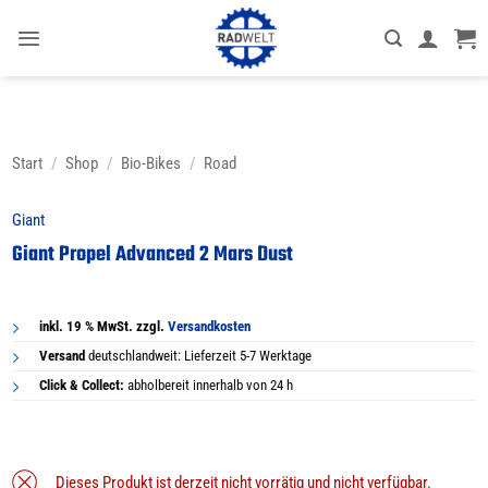
Zum
Inhalt
springen
Start
/
Shop
/
Bio-Bikes
/
Road
Giant
Giant Propel Advanced 2 Mars Dust
inkl. 19 % MwSt. zzgl.
Versandkosten
Versand
deutschlandweit: Lieferzeit 5-7 Werktage
Click & Collect:
abholbereit innerhalb von 24 h
Dieses Produkt ist derzeit nicht vorrätig und nicht verfügbar.