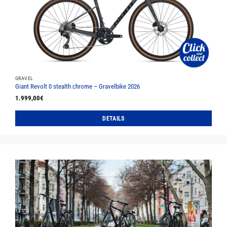
Optionen
können
auf
der
Produktseite
gewählt
werden
GRAVEL
Giant Revolt 0 stealth chrome – Gravelbike 2026
1.999,00
€
DETAILS
Dieses
Produkt
weist
mehrere
Varianten
auf.
Die
Optionen
können
auf