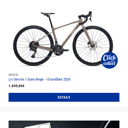
weist
mehrere
Varianten
auf.
Die
Optionen
können
auf
der
Produktseite
gewählt
werden
GRAVEL
Liv Devote 1 Dune Beige – Gravelbike 2026
1.699,00
€
DETAILS
Dieses
Produkt
weist
mehrere
Varianten