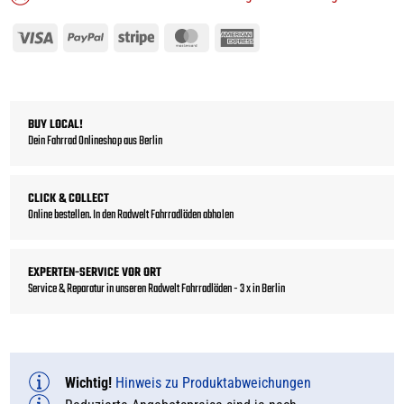
Visa
PayPal
Stripe
MasterCard
American
Express
BUY LOCAL!
Dein Fahrrad Onlineshop aus Berlin
CLICK & COLLECT
Online bestellen. In den Radwelt Fahrradläden abholen
EXPERTEN-SERVICE VOR ORT
Service & Reparatur in unseren Radwelt Fahrradläden - 3 x in Berlin
Wichtig!
Hinweis zu Produktabweichungen