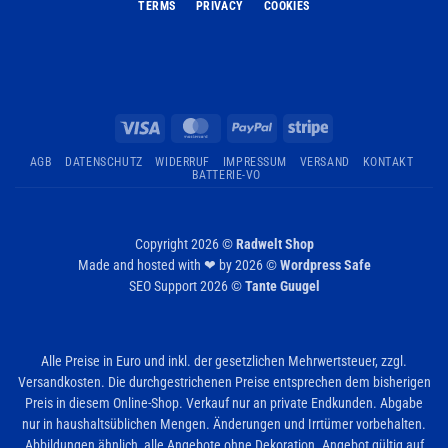
TERMS
PRIVACY
COOKIES
Visa
MasterCard
PayPal
Stripe
AGB
DATENSCHUTZ
WIDERRUF
IMPRESSUM
VERSAND
KONTAKT
BATTERIE-VO
Copyright 2026 ©
Radwelt Shop
Made and hosted with ❤ by 2026 ©
Wordpress Safe
SEO Support 2026 ©
Tante Guugel
Alle Preise in Euro und inkl. der gesetzlichen Mehrwertsteuer, zzgl.
Versandkosten. Die durchgestrichenen Preise entsprechen dem bisherigen
Preis in diesem Online-Shop. Verkauf nur an private Endkunden. Abgabe
nur in haushaltsüblichen Mengen. Änderungen und Irrtümer vorbehalten.
Abbildungen ähnlich, alle Angebote ohne Dekoration. Angebot gültig auf