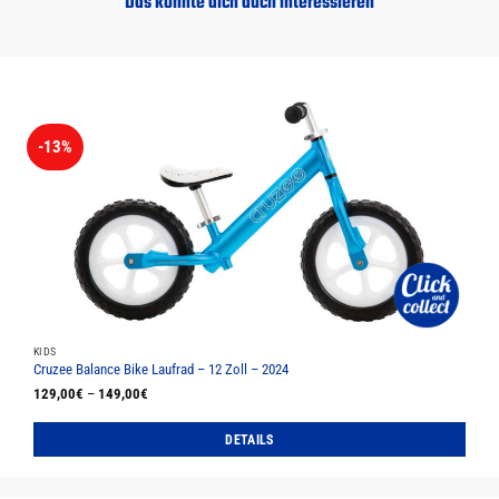
Das könnte dich auch interessieren
-13%
KIDS
Cruzee Balance Bike Laufrad – 12 Zoll – 2024
129,00
€
–
149,00
€
DETAILS
Dieses
Produkt