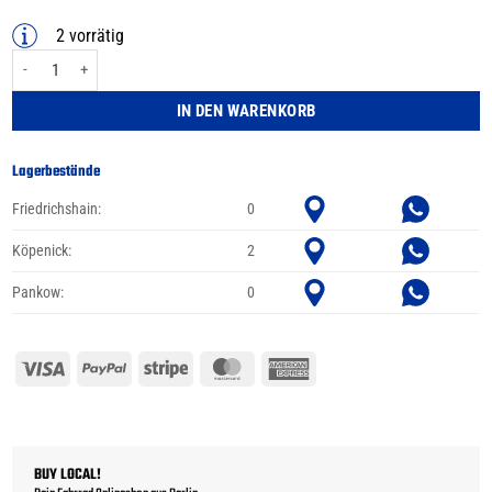
2 vorrätig
Giant Original Flat Pedal schwarz Menge
IN DEN WARENKORB
Lagerbestände
Friedrichshain:
0
Köpenick:
2
Pankow:
0
Visa
PayPal
Stripe
MasterCard
American
Express
BUY LOCAL!