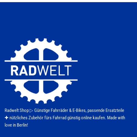
auf.
Die
Optionen
können
auf
der
Produktseite
gewählt
werden
Radwelt Shop ▷
Günstige Fahrräder & E-Bikes
, passende Ersatzteile
✚ nützliches Zubehör fürs
Fahrrad
günstig online kaufen. Made with
love in Berlin!