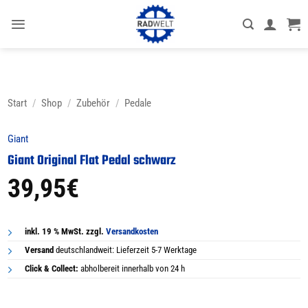
Zum
Inhalt
springen
Start
/
Shop
/
Zubehör
/
Pedale
Giant
Giant Original Flat Pedal schwarz
39,95
€
inkl. 19 % MwSt. zzgl.
Versandkosten
Versand
deutschlandweit: Lieferzeit 5-7 Werktage
Click & Collect:
abholbereit innerhalb von 24 h