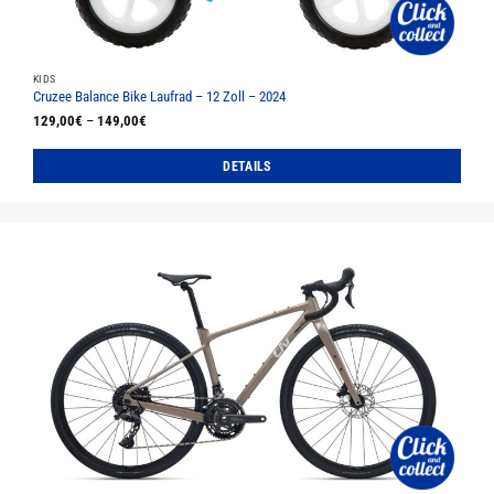
KIDS
Cruzee Balance Bike Laufrad – 12 Zoll – 2024
129,00
€
–
149,00
€
DETAILS
Dieses
Produkt
weist
mehrere
Varianten
auf.
Die
Optionen
können
auf
der
Produktseite
gewählt
werden