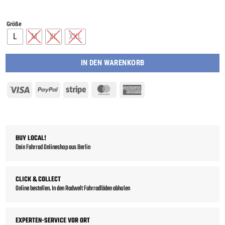
Größe
L
M
XL
XXL
IN DEN WARENKORB
Visa
PayPal
Stripe
MasterCard
American
Express
BUY LOCAL!
Dein Fahrrad Onlineshop aus Berlin
CLICK & COLLECT
Online bestellen. In den Radwelt Fahrradläden abholen
EXPERTEN-SERVICE VOR ORT