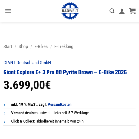
Zum
Inhalt
springen
Start
/
Shop
/
E-Bikes
/
E-Trekking
GIANT Deutschland GmbH
Giant Explore E+ 3 Pro DD Pyrite Brown – E-Bike 2026
3.699,00
€
inkl. 19 % MwSt. zzgl.
Versandkosten
Versand
deutschlandweit: Lieferzeit 5-7 Werktage
Click & Collect:
abholbereit innerhalb von 24 h