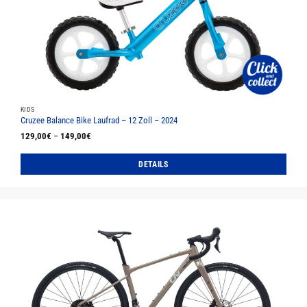
KIDS
Cruzee Balance Bike Laufrad – 12 Zoll – 2024
129,00
€
–
149,00
€
DETAILS
Dieses
Produkt
weist
mehrere
Varianten
auf.
Die
Optionen
können
auf