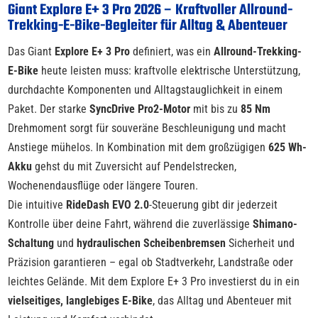
Giant Explore E+ 3 Pro 2026 – Kraftvoller Allround-
Trekking-E-Bike-Begleiter für Alltag & Abenteuer
Das Giant
Explore E+ 3 Pro
definiert, was ein
Allround-Trekking-
E-Bike
heute leisten muss: kraftvolle elektrische Unterstützung,
durchdachte Komponenten und Alltagstauglichkeit in einem
Paket. Der starke
SyncDrive Pro2-Motor
mit bis zu
85 Nm
Drehmoment sorgt für souveräne Beschleunigung und macht
Anstiege mühelos. In Kombination mit dem großzügigen
625 Wh-
Akku
gehst du mit Zuversicht auf Pendelstrecken,
Wochenendausflüge oder längere Touren.
Die intuitive
RideDash EVO 2.0
-Steuerung gibt dir jederzeit
Kontrolle über deine Fahrt, während die zuverlässige
Shimano-
Schaltung
und
hydraulischen Scheibenbremsen
Sicherheit und
Präzision garantieren – egal ob Stadtverkehr, Landstraße oder
leichtes Gelände. Mit dem Explore E+ 3 Pro investierst du in ein
vielseitiges, langlebiges E-Bike
, das Alltag und Abenteuer mit