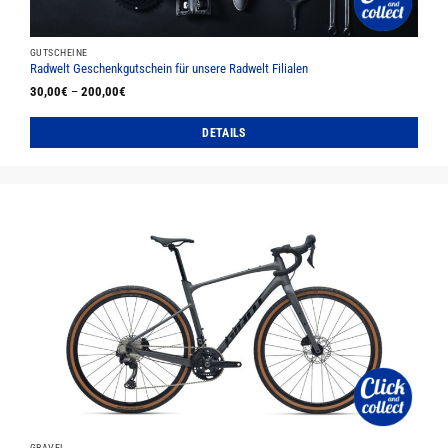
gewählt
werden
GUTSCHEINE
Radwelt Geschenkgutschein für unsere Radwelt Filialen
30,00
€
–
200,00
€
DETAILS
Dieses
Produkt
weist
mehrere
Varianten
auf.
Die
Optionen
können
auf
der
Produktseite
gewählt
werden
GRAVEL