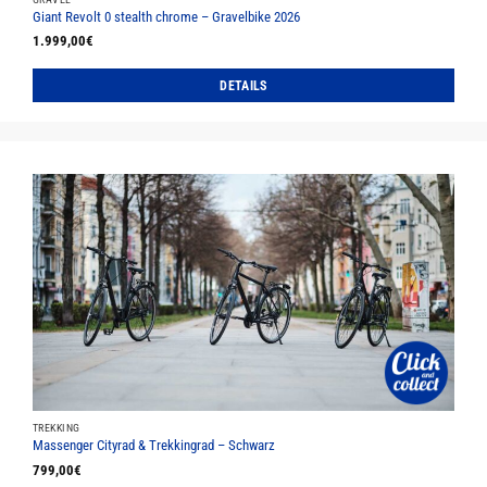
Giant Revolt 0 stealth chrome – Gravelbike 2026
1.999,00
€
DETAILS
Dieses
Produkt
weist
mehrere
Varianten
auf.
Die
Optionen
können
auf
der
Produktseite
gewählt
werden
TREKKING
Massenger Cityrad & Trekkingrad – Schwarz
799,00
€