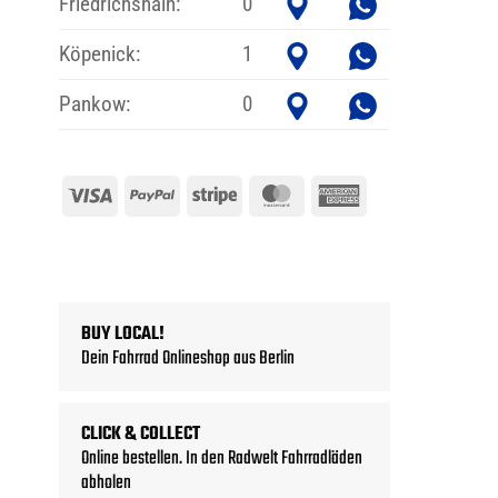
Friedrichshain:
0
Köpenick:
1
Pankow:
0
Visa
PayPal
Stripe
MasterCard
American
Express
BUY LOCAL!
Dein Fahrrad Onlineshop aus Berlin
CLICK & COLLECT
Online bestellen. In den Radwelt Fahrradläden
abholen