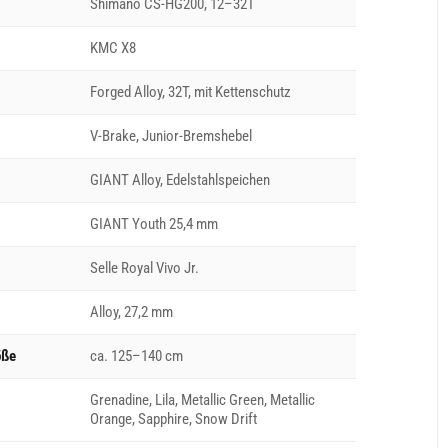
Shimano CS-HG200, 12–32T
KMC X8
Forged Alloy, 32T, mit Kettenschutz
V-Brake, Junior-Bremshebel
GIANT Alloy, Edelstahlspeichen
GIANT Youth 25,4 mm
Selle Royal Vivo Jr.
Alloy, 27,2 mm
öße
ca. 125–140 cm
Grenadine, Lila, Metallic Green, Metallic
Orange, Sapphire, Snow Drift