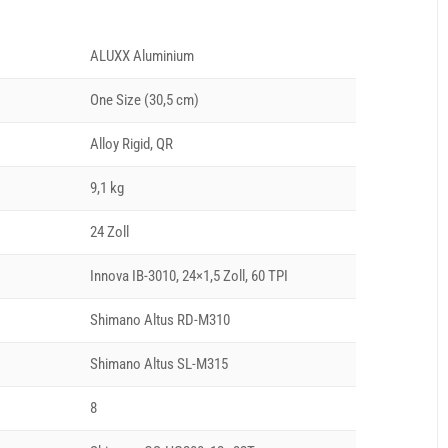
ALUXX Aluminium
One Size (30,5 cm)
Alloy Rigid, QR
9,1 kg
24 Zoll
Innova IB-3010, 24×1,5 Zoll, 60 TPI
Shimano Altus RD-M310
Shimano Altus SL-M315
8