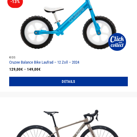
-13%
KIDS
Cruzee Balance Bike Laufrad – 12 Zoll – 2024
129,00
€
–
149,00
€
DETAILS
Dieses
Produkt
weist
mehrere
Varianten
auf.
Die
Optionen