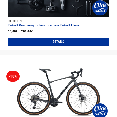
Produktseite
gewählt
werden
GUTSCHEINE
Radwelt Geschenkgutschein für unsere Radwelt Filialen
30,00
€
–
200,00
€
DETAILS
Dieses
Produkt
weist
mehrere
Varianten
auf.
-10%
Die
Optionen
können
auf
der
Produktseite
gewählt
werden