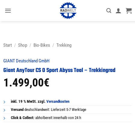
Zum
Inhalt
springen
Start
/
Shop
/
Bio-Bikes
/
Trekking
GIANT Deutschland GmbH
Giant AnyTour CS 0 Sport Abyss Teal – Trekkingrad
1.499,00
€
inkl. 19 % MwSt. zzgl.
Versandkosten
Versand
deutschlandweit: Lieferzeit 5-7 Werktage
Click & Collect:
abholbereit innerhalb von 24 h