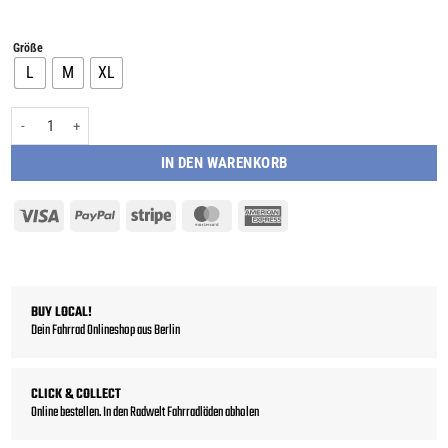
Größe
L
M
XL
Giant AnyTour CS 0 Sport Abyss Teal - Trekkingrad Menge
IN DEN WARENKORB
Visa
PayPal
Stripe
MasterCard
American
Express
BUY LOCAL!
Dein Fahrrad Onlineshop aus Berlin
CLICK & COLLECT
Online bestellen. In den Radwelt Fahrradläden abholen