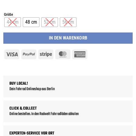
Größe
44 cm
48 cm
52 cm
56 cm
IN DEN WARENKORB
Visa
PayPal
Stripe
MasterCard
American
Express
BUY LOCAL!
Dein Fahrrad Onlineshop aus Berlin
CLICK & COLLECT
Online bestellen. In den Radwelt Fahrradläden abholen
EXPERTEN-SERVICE VOR ORT