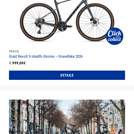
Die
Optionen
können
auf
der
Produktseite
gewählt
werden
GRAVEL
Giant Revolt 0 stealth chrome – Gravelbike 2026
1.999,00
€
DETAILS
Dieses
Produkt
weist
mehrere
Varianten
auf.
Die
Optionen
können