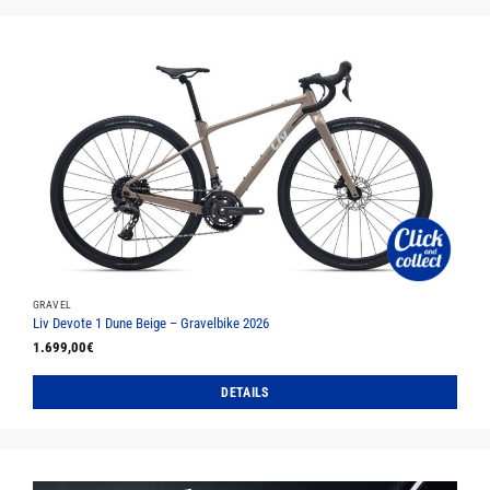
Produkt
weist
mehrere
Varianten
auf.
Die
Optionen
können
auf
der
Produktseite
gewählt
werden
GRAVEL
Liv Devote 1 Dune Beige – Gravelbike 2026
1.699,00
€
DETAILS
Dieses
Produkt
weist
mehrere