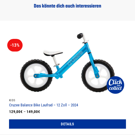
Das könnte dich auch interessieren
-13%
KIDS
Cruzee Balance Bike Laufrad – 12 Zoll – 2024
129,00
€
–
149,00
€
DETAILS
Dieses