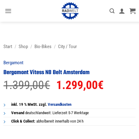
Zum
Inhalt
springen
Start
/
Shop
/
Bio-Bikes
/
City / Tour
Bergamont
Bergamont Vitess N8 Belt Amsterdam
Ursprünglicher
Aktuell
1.399,00
€
1.299,00
€
Preis
Preis
war:
ist:
inkl. 19 % MwSt. zzgl.
Versandkosten
Versand
deutschlandweit: Lieferzeit 5-7 Werktage
1.399,00€
1.299,0
Click & Collect:
abholbereit innerhalb von 24 h