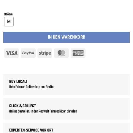
Größe
M
IN DEN WARENKORB
Visa
PayPal
Stripe
MasterCard
American
Express
BUY LOCAL!
Dein Fahrrad Onlineshop aus Berlin
CLICK & COLLECT
Online bestellen. In den Radwelt Fahrradläden abholen
EXPERTEN-SERVICE VOR ORT