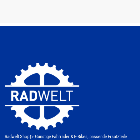
Produkt
weist
mehrere
Varianten
auf.
Die
Optionen
können
auf
der
Produktseite
gewählt
werden
Radwelt Shop ▷
Günstige Fahrräder & E-Bikes
, passende Ersatzteile