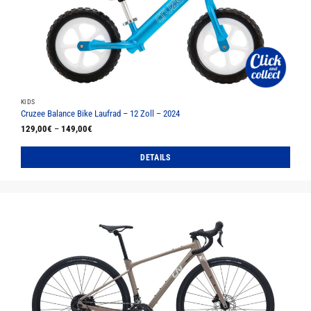
KIDS
Cruzee Balance Bike Laufrad – 12 Zoll – 2024
129,00
€
–
149,00
€
DETAILS
Dieses
Produkt
weist
mehrere
Varianten
auf.
Die
Optionen
können
auf