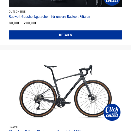
werden
GUTSCHEINE
Radwelt Geschenkgutschein für unsere Radwelt Filialen
30,00
€
–
200,00
€
DETAILS
Dieses
Produkt
weist
mehrere
Varianten
auf.
Die
Optionen
können
auf
der
Produktseite
gewählt
werden
GRAVEL