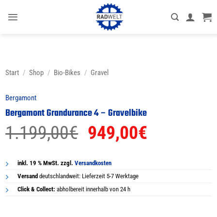
Zum
Inhalt
springen
Start
/
Shop
/
Bio-Bikes
/
Gravel
Bergamont
Bergamont Grandurance 4 – Gravelbike
Ursprünglicher
Aktueller
1.199,00
€
949,00
€
Preis
Preis
war:
ist:
inkl. 19 % MwSt. zzgl.
Versandkosten
Versand
deutschlandweit: Lieferzeit 5-7 Werktage
1.199,00€
949,00€.
Click & Collect:
abholbereit innerhalb von 24 h