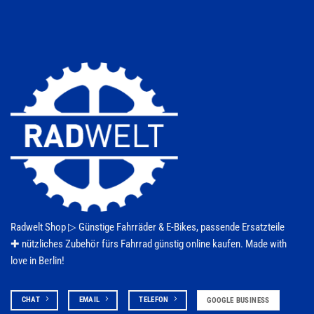
Optionen
können
auf
der
Produktseite
gewählt
werden
Radwelt Shop ▷
Günstige Fahrräder & E-Bikes
, passende Ersatzteile
✚ nützliches Zubehör fürs
Fahrrad
günstig online kaufen. Made with
love in Berlin!
CHAT
EMAIL
TELEFON
GOOGLE BUSINESS