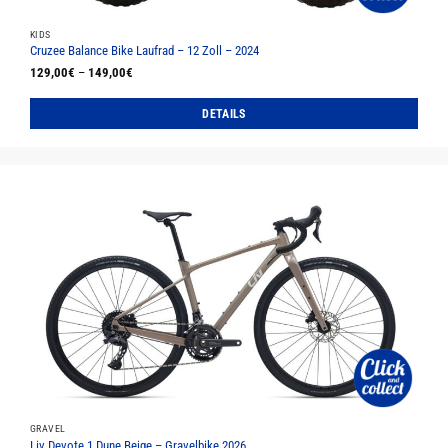
KIDS
Cruzee Balance Bike Laufrad – 12 Zoll – 2024
129,00
€
–
149,00
€
DETAILS
Dieses
Produkt
weist
mehrere
Varianten
auf.
Die
Optionen
können
auf
der
Produktseite
gewählt
werden
GRAVEL
Liv Devote 1 Dune Beige – Gravelbike 2026