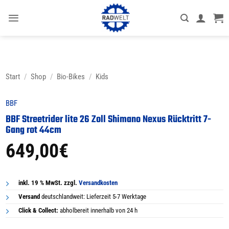
Zum
Inhalt
springen
Start
/
Shop
/
Bio-Bikes
/
Kids
BBF
BBF Streetrider lite 26 Zoll Shimano Nexus Rücktritt 7-
Gang rot 44cm
649,00
€
inkl. 19 % MwSt. zzgl.
Versandkosten
Versand
deutschlandweit: Lieferzeit 5-7 Werktage
Click & Collect:
abholbereit innerhalb von 24 h