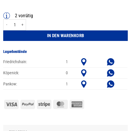
2 vorrätig
BBF Streetrider lite 26 Zoll Shimano Nexus Rücktritt 7-Gang rot 44cm Menge
IN DEN WARENKORB
Lagerbestände
Friedrichshain:
1
Köpenick:
0
Pankow:
1
Visa
PayPal
Stripe
MasterCard
American
Express