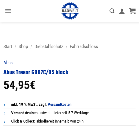
Zum
Inhalt
springen
Start
/
Shop
/
Diebstahlschutz
/
Fahrradschloss
Abus
Abus Tresor 6807C/85 black
54,95
€
inkl. 19 % MwSt. zzgl.
Versandkosten
Versand
deutschlandweit: Lieferzeit 5-7 Werktage
Click & Collect:
abholbereit innerhalb von 24 h