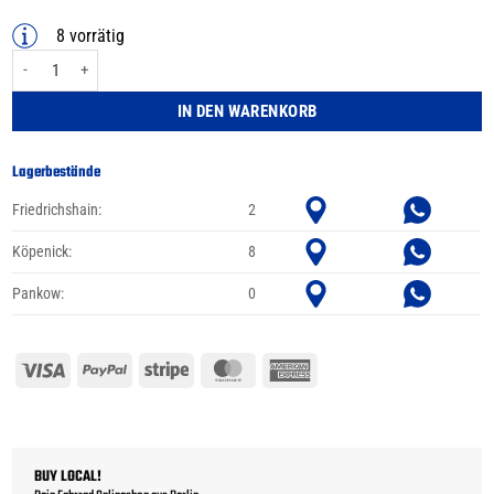
8 vorrätig
Abus Tresor 6807C/85 black Menge
IN DEN WARENKORB
Lagerbestände
Friedrichshain:
2
Köpenick:
8
Pankow:
0
Visa
PayPal
Stripe
MasterCard
American
Express
BUY LOCAL!