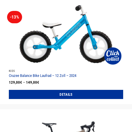
-13%
KIDS
Cruzee Balance Bike Laufrad – 12 Zoll – 2024
129,00
€
–
149,00
€
DETAILS
Dieses
Produkt
weist
mehrere
Varianten
auf.