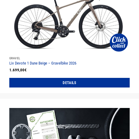
Die
Optionen
können
auf
der
Produktseite
gewählt
werden
GRAVEL
Liv Devote 1 Dune Beige – Gravelbike 2026
1.699,00
€
DETAILS
Dieses
Produkt
weist
mehrere
Varianten
auf.
Die
Optionen