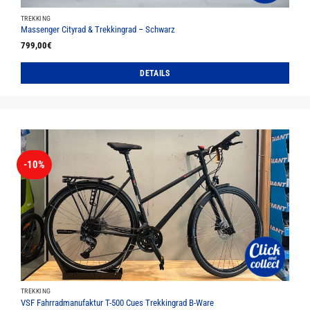
TREKKING
Massenger Cityrad & Trekkingrad – Schwarz
799,00
€
DETAILS
Dieses
Produkt
weist
mehrere
Varianten
auf.
-10%
Die
Optionen
können
auf
der
Produktseite
gewählt
werden
TREKKING
VSF Fahrradmanufaktur T-500 Cues Trekkingrad B-Ware