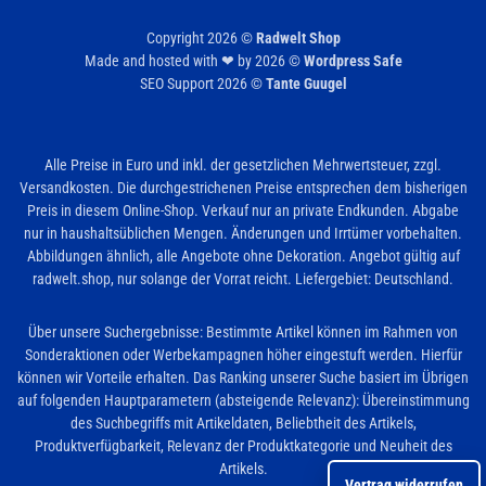
Copyright 2026 ©
Radwelt Shop
Made and hosted with ❤ by 2026 ©
Wordpress Safe
SEO Support 2026 ©
Tante Guugel
Alle Preise in Euro und inkl. der gesetzlichen Mehrwertsteuer, zzgl.
Versandkosten. Die durchgestrichenen Preise entsprechen dem bisherigen
Preis in diesem Online-Shop. Verkauf nur an private Endkunden. Abgabe
nur in haushaltsüblichen Mengen. Änderungen und Irrtümer vorbehalten.
Abbildungen ähnlich, alle Angebote ohne Dekoration. Angebot gültig auf
radwelt.shop, nur solange der Vorrat reicht. Liefergebiet: Deutschland.
Über unsere Suchergebnisse: Bestimmte Artikel können im Rahmen von
Sonderaktionen oder Werbekampagnen höher eingestuft werden. Hierfür
können wir Vorteile erhalten. Das Ranking unserer Suche basiert im Übrigen
auf folgenden Hauptparametern (absteigende Relevanz): Übereinstimmung
des Suchbegriffs mit Artikeldaten, Beliebtheit des Artikels,
Produktverfügbarkeit, Relevanz der Produktkategorie und Neuheit des
Artikels.
Vertrag widerrufen