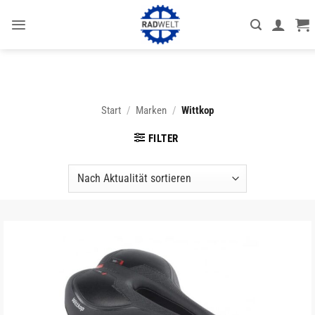
Zum
Inhalt
springen
Start
/
Marken
/
Wittkop
FILTER