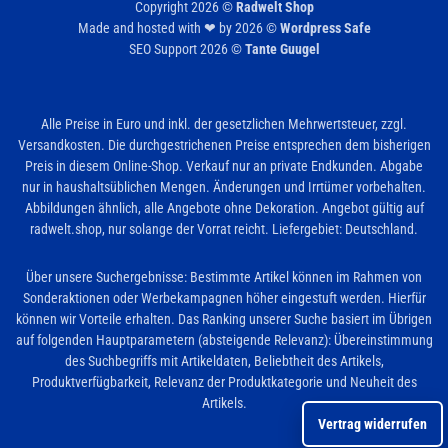
Copyright 2026 ©
Radwelt Shop
Made and hosted with ❤ by 2026 ©
Wordpress Safe
SEO Support 2026 ©
Tante Guugel
Alle Preise in Euro und inkl. der gesetzlichen Mehrwertsteuer, zzgl.
Versandkosten. Die durchgestrichenen Preise entsprechen dem bisherigen
Preis in diesem Online-Shop. Verkauf nur an private Endkunden. Abgabe
nur in haushaltsüblichen Mengen. Änderungen und Irrtümer vorbehalten.
Abbildungen ähnlich, alle Angebote ohne Dekoration. Angebot gültig auf
radwelt.shop, nur solange der Vorrat reicht. Liefergebiet: Deutschland.
Über unsere Suchergebnisse: Bestimmte Artikel können im Rahmen von
Sonderaktionen oder Werbekampagnen höher eingestuft werden. Hierfür
können wir Vorteile erhalten. Das Ranking unserer Suche basiert im Übrigen
auf folgenden Hauptparametern (absteigende Relevanz): Übereinstimmung
des Suchbegriffs mit Artikeldaten, Beliebtheit des Artikels,
Produktverfügbarkeit, Relevanz der Produktkategorie und Neuheit des
Artikels.
Vertrag widerrufen