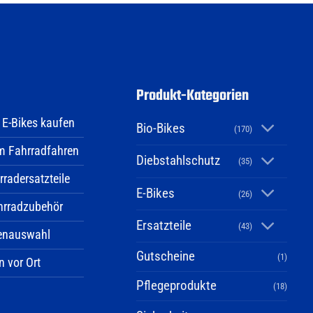
Produkt-Kategorien
 E-Bikes kaufen
Bio-Bikes
(170)
im Fahrradfahren
Diebstahlschutz
(35)
radersatzteile
E-Bikes
(26)
hrradzubehör
Ersatzteile
(43)
enauswahl
Gutscheine
(1)
n vor Ort
Pflegeprodukte
(18)