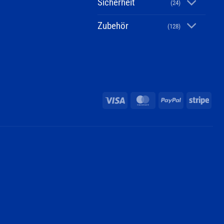
Sicherheit
(24)
Zubehör
(128)
Visa
MasterCard
PayPal
Stri