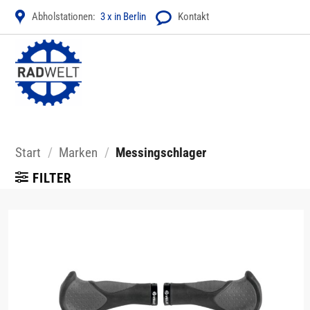
Zum
Abholstationen:
3 x in Berlin
Kontakt
Inhalt
springen
Start
/
Marken
/
Messingschlager
FILTER